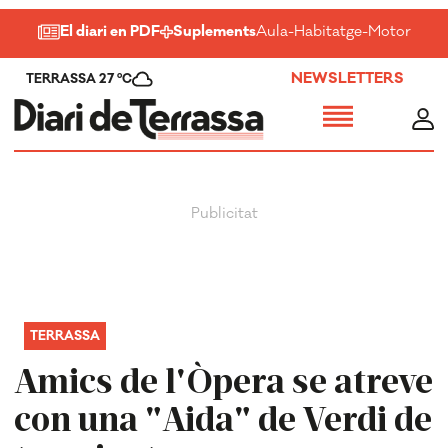
El diari en PDF
Suplements
Aula
-
Habitatge
-
Motor
-
Salu
NEWSLETTERS
TERRASSA 27 ºC
TERRASSA
Amics de l'Òpera se atreve
con una "Aida" de Verdi de