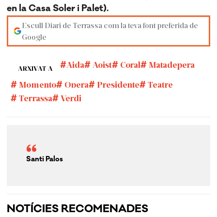
en la Casa Soler i Palet).
Escull Diari de Terrassa com la teva font preferida de
Google
Aida
Aoist
Coral
Matadepera
ARXIVAT A
Momento
Opera
Presidente
Teatre
Terrassa
Verdi
Santi Palos
NOTÍCIES RECOMENADES