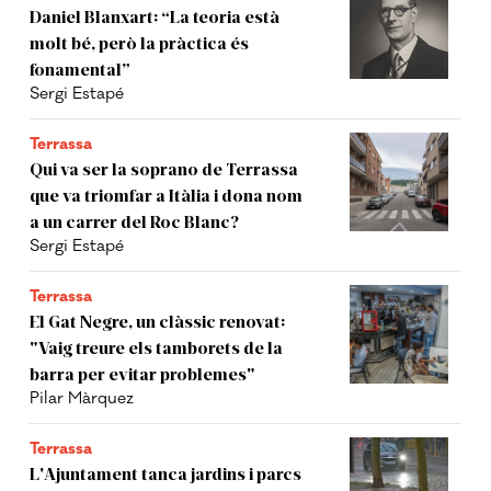
Daniel Blanxart: “La teoria està
molt bé, però la pràctica és
fonamental”
Sergi Estapé
Terrassa
Qui va ser la soprano de Terrassa
que va triomfar a Itàlia i dona nom
a un carrer del Roc Blanc?
Sergi Estapé
Terrassa
El Gat Negre, un clàssic renovat:
"Vaig treure els tamborets de la
barra per evitar problemes"
Pilar Màrquez
Terrassa
L'Ajuntament tanca jardins i parcs