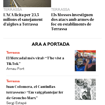
TERRASSA
TERRASSA
L’ACA licita per 23,5
Els Mossos investiguen
milions el sanejament
dos atacs amb armes de
d’aigües a Terrassa
foc en establiments de
Terrassa
ARA A PORTADA
Terrassa
El Mercadal més viral: “T’he vist a
TikTok”
Arnau Fort
Terrassa
Juan Colomera, el Cantinflas
terrassenc: “Em vaig plantejar fer
de Groucho Marx”
Sergi Estapé