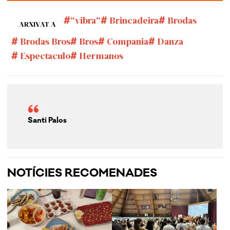
"vibra"
Brincadeira
Brodas
ARXIVAT A
Brodas Bros
Bros
Compania
Danza
Espectaculo
Hermanos
Santi Palos
NOTÍCIES RECOMENADES