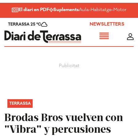
El diari en PDF
Suplements
Aula
-
Habitatge
-
Motor
-
Salu
NEWSLETTERS
TERRASSA 25 ºC
TERRASSA
Brodas Bros vuelven con
"Vibra" y percusiones