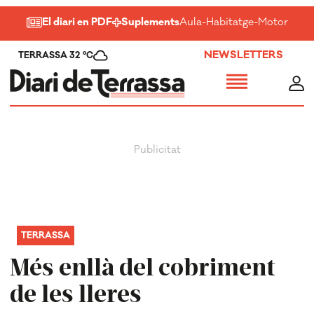
El diari en PDF
Suplements
Aula
-
Habitatge
-
Motor
-
Salu
NEWSLETTERS
TERRASSA 32 ºC
TERRASSA
Més enllà del cobriment
de les lleres