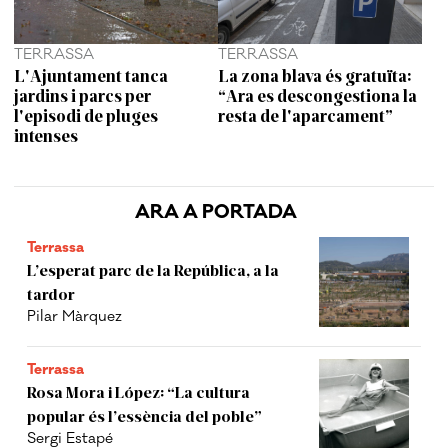
TERRASSA
TERRASSA
L'Ajuntament tanca
La zona blava és gratuïta:
jardins i parcs per
“Ara es descongestiona la
l'episodi de pluges
resta de l'aparcament”
intenses
ARA A PORTADA
Terrassa
L’esperat parc de la República, a la
tardor
Pilar Màrquez
Terrassa
Rosa Mora i López: “La cultura
popular és l’essència del poble”
Sergi Estapé