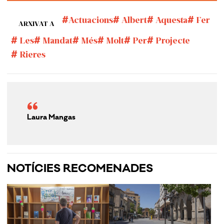
Actuacions
Albert
Aquesta
Fer
ARXIVAT A
Les
Mandat
Més
Molt
Per
Projecte
Rieres
Laura Mangas
NOTÍCIES RECOMENADES