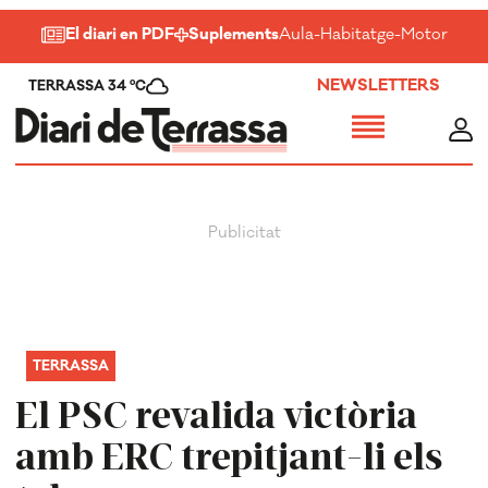
El diari en PDF
Suplements
Aula
-
Habitatge
-
Motor
-
Salu
NEWSLETTERS
TERRASSA 34 ºC
TERRASSA
El PSC revalida victòria
amb ERC trepitjant-li els