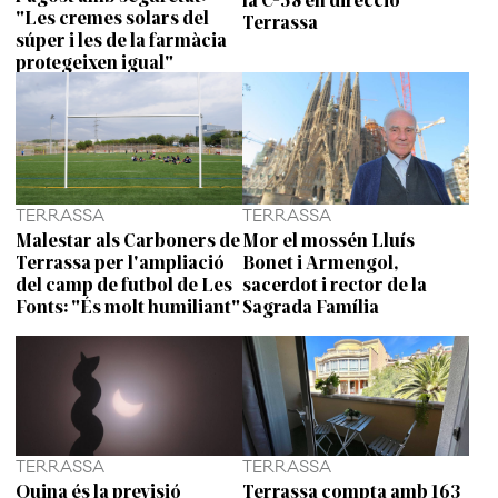
"Les cremes solars del
Terrassa
súper i les de la farmàcia
protegeixen igual"
TERRASSA
TERRASSA
Malestar als Carboners de
Mor el mossén Lluís
Terrassa per l'ampliació
Bonet i Armengol,
del camp de futbol de Les
sacerdot i rector de la
Fonts: "És molt humiliant"
Sagrada Família
TERRASSA
TERRASSA
Quina és la previsió
Terrassa compta amb 163