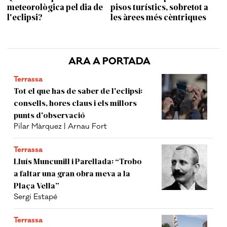
meteorològica pel dia de
pisos turístics, sobretot a
l'eclipsi?
les àrees més cèntriques
ARA A PORTADA
Terrassa
Tot el que has de saber de l'eclipsi:
consells, hores claus i els millors
punts d'observació
Pilar Màrquez | Arnau Fort
Terrassa
Lluís Muncunill i Parellada: “Trobo
a faltar una gran obra meva a la
Plaça Vella”
Sergi Estapé
Terrassa