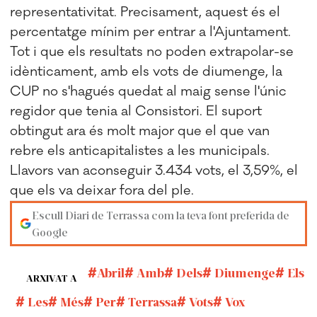
representativitat. Precisament, aquest és el
percentatge mínim per entrar a l'Ajuntament.
Tot i que els resultats no poden extrapolar-se
idènticament, amb els vots de diumenge, la
CUP no s'hagués quedat al maig sense l'únic
regidor que tenia al Consistori. El suport
obtingut ara és molt major que el que van
rebre els anticapitalistes a les municipals.
Llavors van aconseguir 3.434 vots, el 3,59%, el
que els va deixar fora del ple.
Escull Diari de Terrassa com la teva font preferida de
Google
Abril
Amb
Dels
Diumenge
Els
ARXIVAT A
Les
Més
Per
Terrassa
Vots
Vox