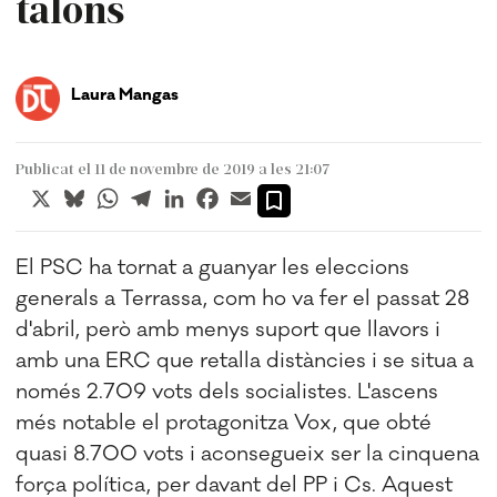
talons
Laura Mangas
Publicat el 11 de novembre de 2019 a les 21:07
X
Bluesky
WhatsApp
Telegram
LinkedIn
Facebook
Email
El PSC ha tornat a guanyar les eleccions
generals a Terrassa, com ho va fer el passat 28
d'abril, però amb menys suport que llavors i
amb una ERC que retalla distàncies i se situa a
només 2.709 vots dels socialistes. L'ascens
més notable el protagonitza Vox, que obté
quasi 8.700 vots i aconsegueix ser la cinquena
força política, per davant del PP i Cs. Aquest