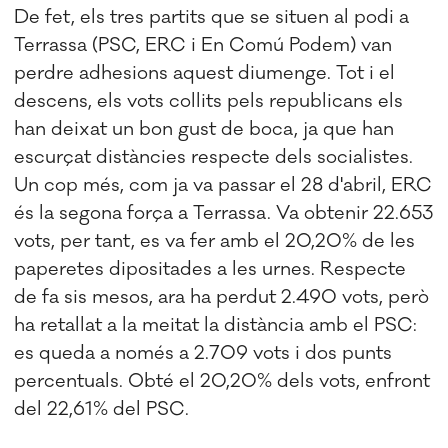
De fet, els tres partits que se situen al podi a
Terrassa (PSC, ERC i En Comú Podem) van
perdre adhesions aquest diumenge. Tot i el
descens, els vots collits pels republicans els
han deixat un bon gust de boca, ja que han
escurçat distàncies respecte dels socialistes.
Un cop més, com ja va passar el 28 d'abril, ERC
és la segona força a Terrassa. Va obtenir 22.653
vots, per tant, es va fer amb el 20,20% de les
paperetes dipositades a les urnes. Respecte
de fa sis mesos, ara ha perdut 2.490 vots, però
ha retallat a la meitat la distància amb el PSC:
es queda a només a 2.709 vots i dos punts
percentuals. Obté el 20,20% dels vots, enfront
del 22,61% del PSC.