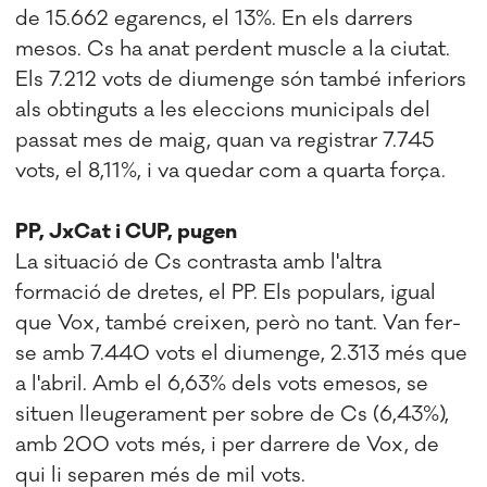
de 15.662 egarencs, el 13%. En els darrers
mesos. Cs ha anat perdent muscle a la ciutat.
Els 7.212 vots de diumenge són també inferiors
als obtinguts a les eleccions municipals del
passat mes de maig, quan va registrar 7.745
vots, el 8,11%, i va quedar com a quarta força.
PP, JxCat i CUP, pugen
La situació de Cs contrasta amb l'altra
formació de dretes, el PP. Els populars, igual
que Vox, també creixen, però no tant. Van fer-
se amb 7.440 vots el diumenge, 2.313 més que
a l'abril. Amb el 6,63% dels vots emesos, se
situen lleugerament per sobre de Cs (6,43%),
amb 200 vots més, i per darrere de Vox, de
qui li separen més de mil vots.