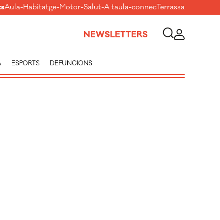
ts
Aula
-
Habitatge
-
Motor
-
Salut
-
A taula
-
connecTerrassa
NEWSLETTERS
A
ESPORTS
DEFUNCIONS