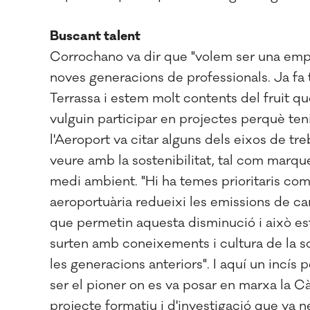
Buscant talent
Corrochano va dir que "volem ser una empr
noves generacions de professionals. Ja fa 
Terrassa i estem molt contents del fruit q
vulguin participar en projectes perquè teni
l'Aeroport va citar alguns dels eixos de t
veure amb la sostenibilitat, tal com marqu
medi ambient. "Hi ha temes prioritaris com
aeroportuària redueixi les emissions de ca
que permetin aquesta disminució i això est
surten amb coneixements i cultura de la so
les generacions anteriors". I aquí un incís
ser el pioner on es va posar en marxa la C
projecte formatiu i d'investigació que va n