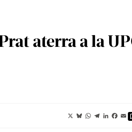
Prat aterra a la U
X
Bluesky
WhatsApp
Telegram
LinkedIn
Faceb
Em