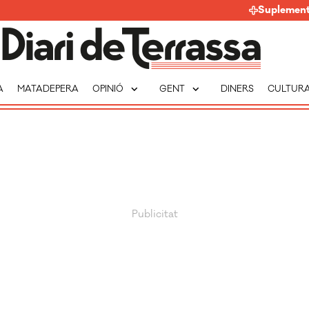
Suplemen
expand_more
expand_more
A
MATADEPERA
OPINIÓ
GENT
DINERS
CULTUR