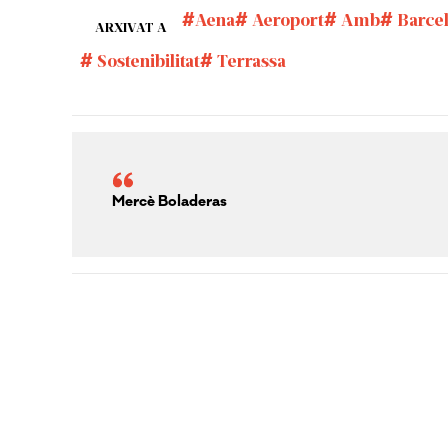
Aena
Aeroport
Amb
Barce
ARXIVAT A
Sostenibilitat
Terrassa
Mercè Boladeras