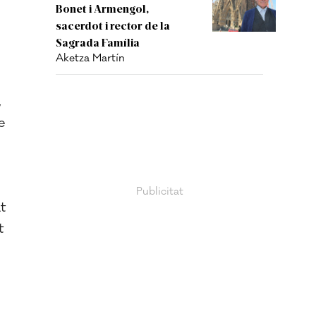
Bonet i Armengol,
sacerdot i rector de la
Sagrada Família
Aketza Martín
,
e
t
t