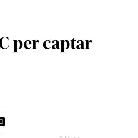
PC per captar
ook
ail