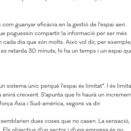
com guanyar eficàcia en la gestió de l'espai aeri.
 que poguessin compartir la informació per ser més
n cada dia que són molts. Això vol dir, per exemple
 i es retarda 30 minuts, hi ha un temps i un espai qu
n sistema únic perquè l'espai és limitat". I és limita
 anirà creixent. S'apunta que hi haurà un incremen
força Àsia i Sud-amèrica, segons va dir.
t semblarien dues coses que no casen. La sensació,
. Els objectius d'un sector i d'una empresa és no