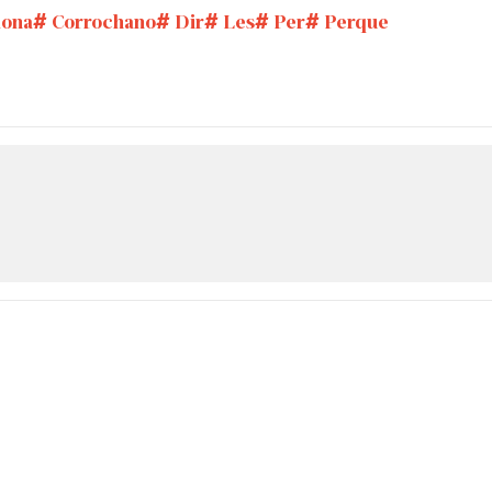
lona
Corrochano
Dir
Les
Per
Perque