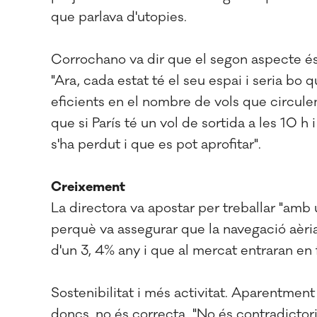
que parlava d'utopies.
Corrochano va dir que el segon aspecte és 
"Ara, cada estat té el seu espai i seria bo
eficients en el nombre de vols que circule
que si París té un vol de sortida a les 10 h
s'ha perdut i que es pot aprofitar".
Creixement
La directora va apostar per treballar "amb u
perquè va assegurar que la navegació aèria
d'un 3, 4% any i que al mercat entraran en 
Sostenibilitat i més activitat. Aparentmen
doncs, no és correcta. "No és contradictori