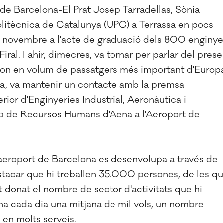
 de Barcelona-El Prat Josep Tarradellas, Sònia
olitècnica de Catalunya (UPC) a Terrassa en pocs
5 de novembre a l'acte de graduació dels 800 enginye
iral. I ahir, dimecres, va tornar per parlar del prese
segon en volum de passatgers més important d'Europ
ia, va mantenir un contacte amb la premsa
ior d'Enginyeries Industrial, Aeronàutica i
cap de Recursos Humans d'Aena a l'Aeroport de
 l'aeroport de Barcelona es desenvolupa a través de
estacar que hi treballen 35.000 persones, de les q
at donat el nombre de sector d'activitats que hi
ona cada dia una mitjana de mil vols, un nombre
 en molts serveis.