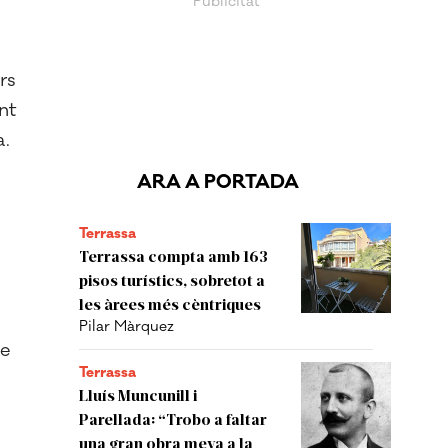
rs
nt
a.
ARA A PORTADA
Terrassa
Terrassa compta amb 163
pisos turístics, sobretot a
les àrees més cèntriques
Pilar Màrquez
ue
Terrassa
Lluís Muncunill i
Parellada: “Trobo a faltar
una gran obra meva a la