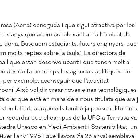
esa (Aena) coneguda i que sigui atractiva per les
tres anys que anem col·laborant amb l'Eseiaat de
ue dóna. Busquem estudiants, futurs enginyers, que
m molts reptes sobre la taula". La directora de
reball que estan desenvolupant i que tenen molt a
en des de fa un temps les agendes polítiques del
, per exemple, aconseguir que l'activitat
rboni. Això vol dir crear noves eines tecnològiques
à clar que està en mans dels nous titulats que ara 
stenibilitat, perquè ells també ja pensen diferent 
 per recordar que el campus de la UPC a Terrassa va
àtedra Unesco en Medi Ambient i Sostenibilitat, un
éixer l'any 1996 i que llavors (fa 23 anys) semblava