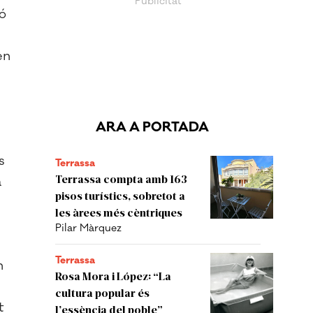
ó
en
ARA A PORTADA
n
s
Terrassa
Terrassa compta amb 163
a
pisos turístics, sobretot a
les àrees més cèntriques
Pilar Màrquez
Terrassa
n
Rosa Mora i López: “La
cultura popular és
t
l’essència del poble”