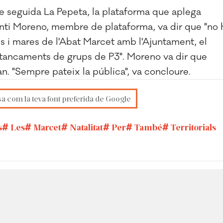
de seguida La Pepeta, la plataforma que aplega
Santi Moreno, membre de plataforma, va dir que "no 
es i mares de l'Abat Marcet amb l'Ajuntament, el
s tancaments de grups de P3". Moreno va dir que
an. "Sempre pateix la pública", va concloure.
sa com la teva font preferida de Google
s
Les
Marcet
Natalitat
Per
També
Territorials