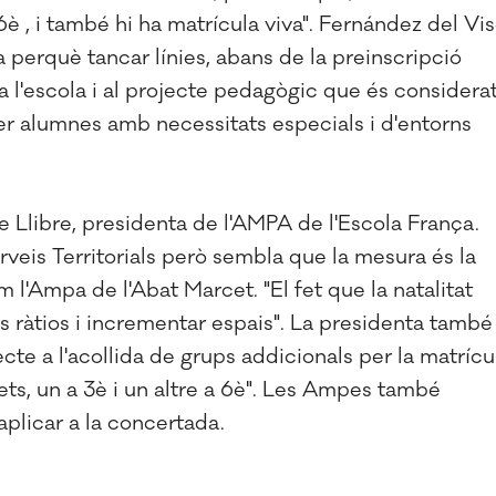
6è , i també hi ha matrícula viva". Fernández del Vi
perquè tancar línies, abans de la preinscripció
 l'escola i al projecte pedagògic que és considera
er alumnes amb necessitats especials i d'entorns
e Llibre, presidenta de l'AMPA de l'Escola França.
is Territorials però sembla que la mesura és la
 l'Ampa de l'Abat Marcet. "El fet que la natalitat
es ràtios i incrementar espais". La presidenta també
te a l'acollida de grups addicionals per la matrícu
ets, un a 3è i un altre a 6è". Les Ampes també
plicar a la concertada.