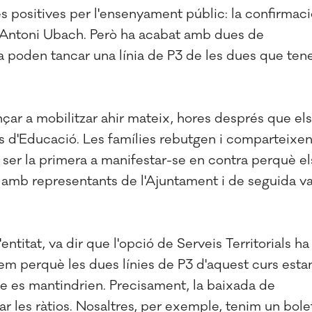
positives per l'ensenyament públic: la confirmaci
 i Antoni Ubach. Però ha acabat amb dues de
a poden tancar una línia de P3 de les dues que ten
r a mobilitzar ahir mateix, hores després que els
als d'Educació. Les famílies rebutgen i comparteixe
ser la primera a manifestar-se en contra perquè el
 amb representants de l'Ajuntament i de seguida v
itat, va dir que l'opció de Serveis Territorials ha
m perquè les dues línies de P3 d'aquest curs esta
ve es mantindrien. Precisament, la baixada de
ixar les ràtios. Nosaltres, per exemple, tenim un bole