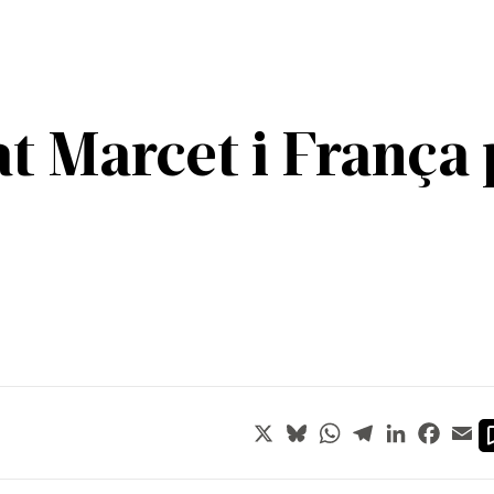
at Marcet i França
X
Bluesky
WhatsApp
Telegram
LinkedIn
Faceb
Em