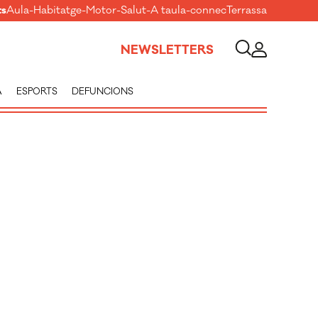
ts
Aula
-
Habitatge
-
Motor
-
Salut
-
A taula
-
connecTerrassa
NEWSLETTERS
A
ESPORTS
DEFUNCIONS