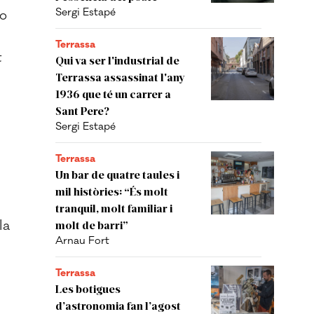
Sergi Estapé
so
Terrassa
t
Qui va ser l'industrial de
Terrassa assassinat l'any
1936 que té un carrer a
Sant Pere?
Sergi Estapé
Terrassa
Un bar de quatre taules i
mil històries: “És molt
tranquil, molt familiar i
la
molt de barri”
Arnau Fort
Terrassa
Les botigues
d’astronomia fan l’agost