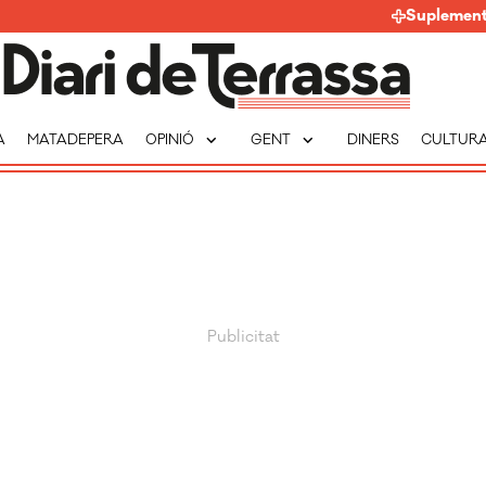
Suplemen
expand_more
expand_more
A
MATADEPERA
OPINIÓ
GENT
DINERS
CULTUR