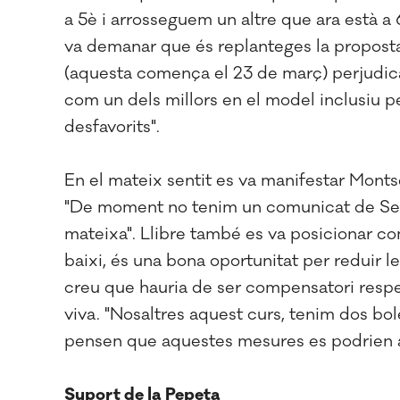
a 5è i arrosseguem un altre que ara està a 
va demanar que és replanteges la proposta 
(aquesta comença el 23 de març) perjudica
com un dels millors en el model inclusiu p
desfavorits".
En el mateix sentit es va manifestar Monts
"De moment no tenim un comunicat de Serve
mateixa". Llibre també es va posicionar com
baixi, és una bona oportunitat per reduir l
creu que hauria de ser compensatori respec
viva. "Nosaltres aquest curs, tenim dos bol
pensen que aquestes mesures es podrien a
Suport de la Pepeta