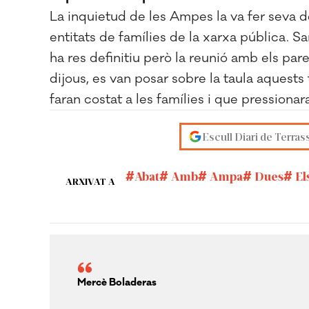
La inquietud de les Ampes la va fer seva 
entitats de famílies de la xarxa pública. 
ha res definitiu però la reunió amb els par
dijous, es van posar sobre la taula aquest
faran costat a les famílies i que pressionar
Escull Diari de Terras
Abat
Amb
Ampa
Dues
El
ARXIVAT A
Mercè Boladeras