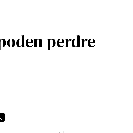
 poden perdre
ook
ail