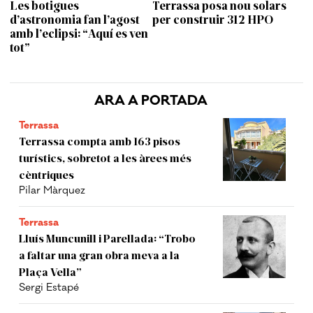
Les botigues
Terrassa posa nou solars
d’astronomia fan l’agost
per construir 312 HPO
amb l’eclipsi: “Aquí es ven
tot”
ARA A PORTADA
Terrassa
Terrassa compta amb 163 pisos
turístics, sobretot a les àrees més
cèntriques
Pilar Màrquez
Terrassa
Lluís Muncunill i Parellada: “Trobo
a faltar una gran obra meva a la
Plaça Vella”
Sergi Estapé