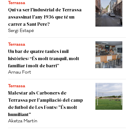
Terrassa
Qui va ser l'industrial de Terrassa
assassinat l'any 1936 que té un
carrer a Sant Pere?
Sergi Estapé
Terrassa
Un bar de quatre taules i mil
històries: “És molt tranquil, molt
familiar i molt de barri”
Arnau Fort
Terrassa
Malestar als Carboners de
Terrassa per l'ampliació del camp
de futbol de Les Fonts: "És molt
humiliant"
Aketza Martín