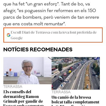
que ha fet "un gran esforç". Tant de bo, va
afegir, "es poguessin fer reformes en els 150
parcs de bombers, però veníem de tan enrere
que ens costa molt remuntar".
Escull Diari de Terrassa com la teva font preferida de
Google
NOTÍCIES RECOMENADES
TERRASSA
Els consells del
TERRASSA
dermatòleg Ramon
Un camió de la brossa
Grimalt per gaudir de
bolcat talla completament
l'agost amb seguretat: