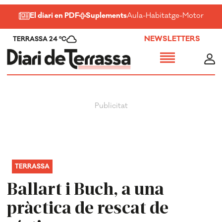
El diari en PDF
Suplements
Aula
-
Habitatge
-
Motor
-
Salu
NEWSLETTERS
TERRASSA 24 ºC
TERRASSA
Ballart i Buch, a una
pràctica de rescat de