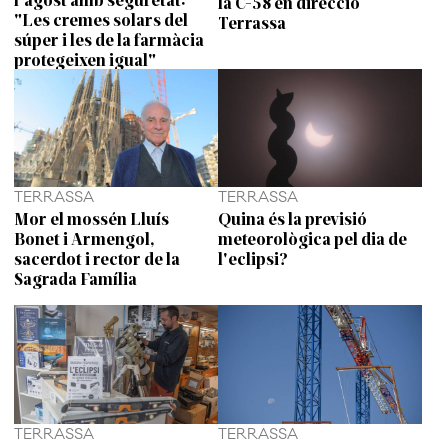
la C-58 en direcció
"Les cremes solars del
Terrassa
súper i les de la farmàcia
protegeixen igual"
TERRASSA
TERRASSA
Mor el mossén Lluís
Quina és la previsió
Bonet i Armengol,
meteorològica pel dia de
sacerdot i rector de la
l'eclipsi?
Sagrada Família
TERRASSA
TERRASSA