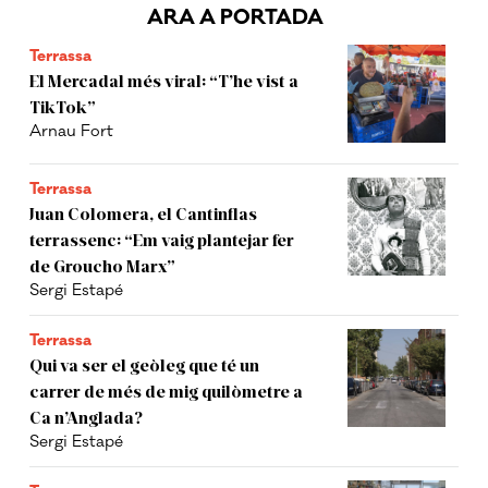
ARA A PORTADA
Terrassa
El Mercadal més viral: “T’he vist a
TikTok”
Arnau Fort
Terrassa
Juan Colomera, el Cantinflas
terrassenc: “Em vaig plantejar fer
de Groucho Marx”
Sergi Estapé
Terrassa
Qui va ser el geòleg que té un
carrer de més de mig quilòmetre a
Ca n’Anglada?
Sergi Estapé