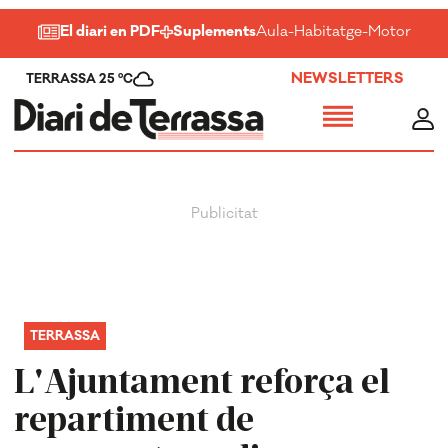
El diari en PDF
Suplements
Aula
-
Habitatge
-
Motor
-
Salu
NEWSLETTERS
TERRASSA 25 ºC
TERRASSA
L'Ajuntament reforça el
repartiment de