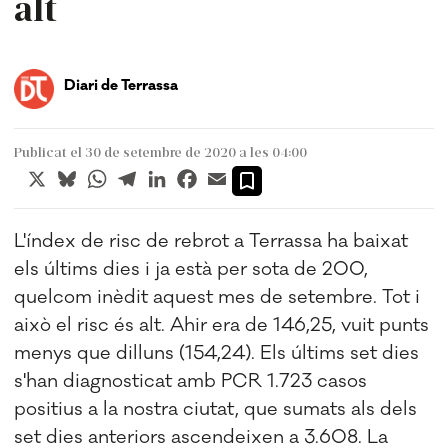
alt
Diari de Terrassa
Publicat el 30 de setembre de 2020 a les 04:00
X
Bluesky
WhatsApp
Telegram
LinkedIn
Facebook
Email
L'índex de risc de rebrot a Terrassa ha baixat
els últims dies i ja està per sota de 200,
quelcom inèdit aquest mes de setembre. Tot i
això el risc és alt. Ahir era de 146,25, vuit punts
menys que dilluns (154,24). Els últims set dies
s'han diagnosticat amb PCR 1.723 casos
positius a la nostra ciutat, que sumats als dels
set dies anteriors ascendeixen a 3.608. La