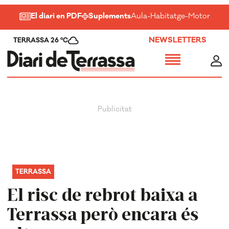
El diari en PDF
Suplements
Aula
-
Habitatge
-
Motor
-
Salu
NEWSLETTERS
TERRASSA 26 ºC
TERRASSA
El risc de rebrot baixa a
Terrassa però encara és