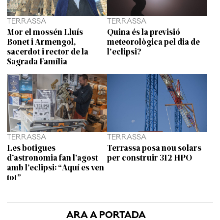
TERRASSA
TERRASSA
Mor el mossén Lluís
Quina és la previsió
Bonet i Armengol,
meteorològica pel dia de
sacerdot i rector de la
l'eclipsi?
Sagrada Família
TERRASSA
TERRASSA
Les botigues
Terrassa posa nou solars
d’astronomia fan l’agost
per construir 312 HPO
amb l’eclipsi: “Aquí es ven
tot”
ARA A PORTADA