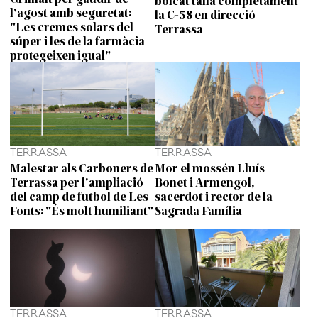
bolcat talla completament
l'agost amb seguretat:
la C-58 en direcció
"Les cremes solars del
Terrassa
súper i les de la farmàcia
protegeixen igual"
TERRASSA
TERRASSA
Malestar als Carboners de
Mor el mossén Lluís
Terrassa per l'ampliació
Bonet i Armengol,
del camp de futbol de Les
sacerdot i rector de la
Fonts: "És molt humiliant"
Sagrada Família
TERRASSA
TERRASSA