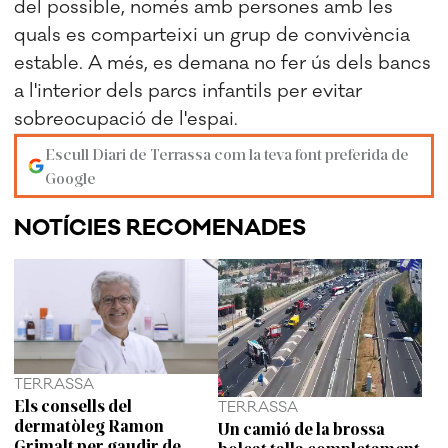
del possible, només amb persones amb les
quals es comparteixi un grup de convivència
estable. A més, es demana no fer ús dels bancs
a l'interior dels parcs infantils per evitar
sobreocupació de l'espai.
Escull Diari de Terrassa com la teva font preferida de
Google
NOTÍCIES RECOMENADES
TERRASSA
Els consells del
TERRASSA
dermatòleg Ramon
Un camió de la brossa
Grimalt per gaudir de