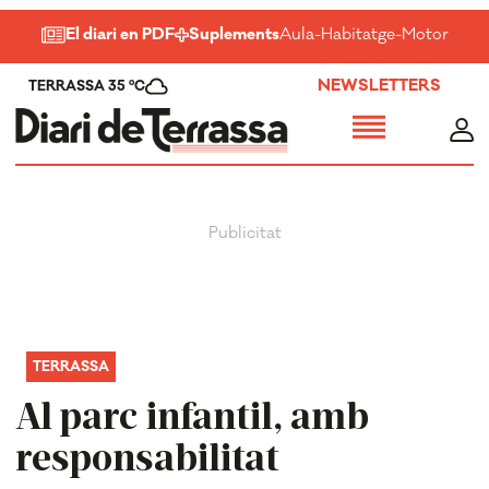
El diari en PDF
Suplements
Aula
-
Habitatge
-
Motor
-
Salu
NEWSLETTERS
TERRASSA 35 ºC
TERRASSA
Al parc infantil, amb
responsabilitat