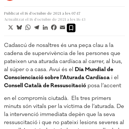
Publicat el 16 d’octubre de 2021 a les 07:17
Actualitzat el 16 d’octubre de 2021 a les 16:43
X
Bluesky
WhatsApp
Telegram
LinkedIn
Facebook
Email
Cadascú de nosaltres és una peça clau a la
cadena de supervivència de les persones que
pateixen una aturada cardíaca al carrer, al bus,
al súper o a casa. Avui és el
Dia Mundial de
Conscienciació sobre l’Aturada Cardíaca
i el
Consell Català de Ressuscitació
posa l’accent
en el compromís ciutadà.
Els tres primers
minuts són vitals per la víctima de l’aturada. De
la intervenció immediata depèn que la seva
ressuscitació i que no pateixi lesions severes al