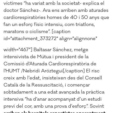
víctimes “ha variat amb la societat- explica el
doctor Sánchez-. Ara ens arriben amb aturades
cardiorespiratòries homes de 40 i 50 anys que
fan un esforç físic intensiu, com triatlons,
maratons o ciclisme”. [caption
id="attachment_373272" align="alignnone"
width="467"]
Baltasar Sánchez, metge
intensivista de Mútua i president de la
Comissió d'Aturada Cardiorespiratòria de
l'HUMT /Nebridi Aróztegui[/caption] El risc
creix amb l’edat, insisteixen des del Consell
Català de la Ressuscitació, i començar
sobtadament a una edat avançada la pràctica
intensiva “ha d’anar acompanyat d’un estudi
previ del cor, amb una prova d’esforç”. Sovint