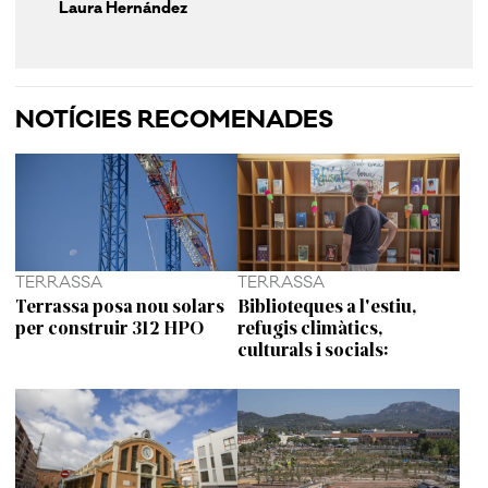
Laura Hernández
NOTÍCIES RECOMENADES
TERRASSA
TERRASSA
Terrassa posa nou solars
Biblioteques a l'estiu,
per construir 312 HPO
refugis climàtics,
culturals i socials: