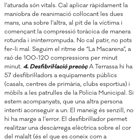
l’aturada són vitals. Cal aplicar ràpidament la
maniobra de reanimació col·locant les dues
mans, una sobre l’altra, al pit de la víctima i
començant la compressió toràcica de manera
rotunda i ininterrompuda. No cal patir, no pots
fer-li mal. Seguim el ritme de “La Macarena”, a
raó de 100-120 compressions per minut
minut.
4. Desfibril·lació precòç
A Terrassa hi ha
57 desfibril·ladors a equipaments públics
(casals, centres de primària, clubs esportius) i
mòbils a les patrulles de la Policia Municipal. Si
estem acompanyats, que una altra persona
intenti aconseguir a un. El maneig és senzill, no
hi ha marge a l’error. El desfibril·lador permet
realitzar una descàrrega elèctrica sobre el cor
del malalt (és el que es coneix com a