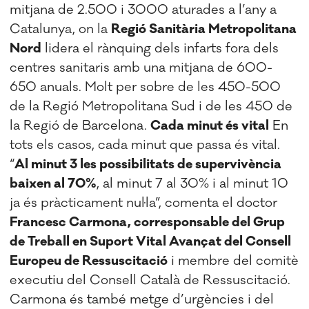
mitjana de 2.500 i 3000 aturades a l’any a
Catalunya, on la
Regió Sanitària Metropolitana
Nord
lidera el rànquing dels infarts fora dels
centres sanitaris amb una mitjana de 600-
650 anuals. Molt per sobre de les 450-500
de la Regió Metropolitana Sud i de les 450 de
la Regió de Barcelona.
Cada minut és vital
En
tots els casos, cada minut que passa és vital.
“
Al minut 3 les possibilitats de supervivència
baixen al 70%
, al minut 7 al 30% i al minut 10
ja és pràcticament nul·la”, comenta el doctor
Francesc Carmona, corresponsable del Grup
de Treball en Suport Vital Avançat del Consell
Europeu de Ressuscitació
i membre del comitè
executiu del Consell Català de Ressuscitació.
Carmona és també metge d’urgències i del