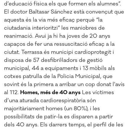
d’educació física els que formen els alumnes”.
El doctor Baltasar Sánchez està convençut que
aquesta és la via més eficaç perquè “la
ciutadania interioritzi” les maniobres de
reanimació. Avui ja hi ha joves de 20 anys
capaços de fer una ressuscitació eficaç a la
ciutat. Terrassa és municipi cardioprotegit i
disposa de 57 desfibril·ladors de gestió
municipal, 44 a equipaments i 13 mòbils als
cotxes patrulla de la Policia Municipal, que
sovint és la primera a arribar un cop donat l’avís
al 112.
Homes, més de 40 anys
Les víctimes
d’una aturada cardiorespiratòria són
majoritàriament homes (un 80%), i les
possibilitats de patir-la es disparen a partir
dels 40 anys. Els darrers temps, el perfil de les