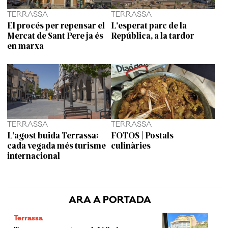
TERRASSA
TERRASSA
El procés per repensar el
L’esperat parc de la
Mercat de Sant Pere ja és
República, a la tardor
en marxa
TERRASSA
TERRASSA
L’agost buida Terrassa:
FOTOS | Postals
cada vegada més turisme
culinàries
internacional
ARA A PORTADA
Terrassa