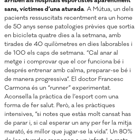
arriben als hospitals esportistes aparentment
sans, víctimes d’una aturada
. A Mútua, un dels
pacients ressuscitats recentment era un home
de 50 anys sense patologies prèvies que sortia
en bicicleta quatre dies a la setmana, amb
tirades de 40 quilòmetres en dies laborables i
de 100 els caps de setmana. “Cal anar al
metge i comprovar que el cor funciona bé i
després entrenar amb calma, preparar-se bé i
de manera progressiva”. El doctor Francesc
Carmona és un “runner” experimentat.
Aconsella la pràctica de l’esport com una
forma de fer salut. Però, a les pràctiques
intensives, “si notes que estàs molt cansat has
de parar i, si cal esperar un any per fer la mitja
marató, és millor que jugar-se la vida”. Un 80%