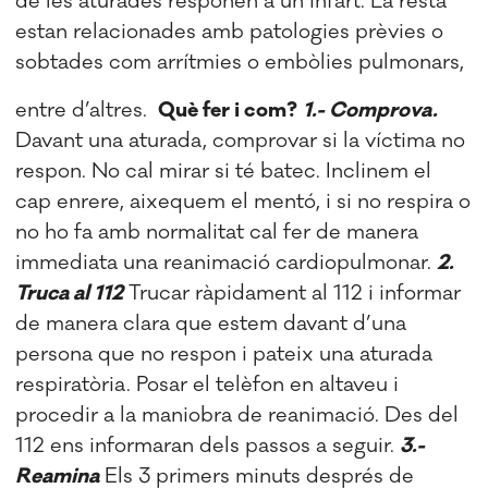
de les aturades responen a un infart. La resta
estan relacionades amb patologies prèvies o
sobtades com arrítmies o embòlies pulmonars,
entre d’altres.
Què fer i com?
1.- Comprova.
Davant una aturada, comprovar si la víctima no
respon. No cal mirar si té batec. Inclinem el
cap enrere, aixequem el mentó, i si no respira o
no ho fa amb normalitat cal fer de manera
immediata una reanimació cardiopulmonar.
2.
Truca al 112
Trucar ràpidament al 112 i informar
de manera clara que estem davant d’una
persona que no respon i pateix una aturada
respiratòria. Posar el telèfon en altaveu i
procedir a la maniobra de reanimació. Des del
112 ens informaran dels passos a seguir.
3.-
Reamina
Els 3 primers minuts després de