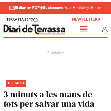
El diari en PDF
Suplements
Aula
-
Habitatge
-
Motor
-
Salu
NEWSLETTERS
TERRASSA 23 ºC
TERRASSA
3 minuts a les mans de
tots per salvar una vida