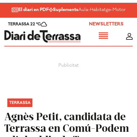
El diari en PDF
Suplements
Aula
-
Habitatge
-
Motor
-
Salu
NEWSLETTERS
TERRASSA 22 ºC
TERRASSA
Agnès Petit, candidata de
Terrassa en Comú-Podem