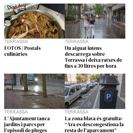
TERRASSA
TERRASSA
FOTOS | Postals
Un aiguat intens
culinàries
descarrega sobre
Terrassa i deixa ratxes de
fins a 30 litres per hora
TERRASSA
TERRASSA
L'Ajuntament tanca
La zona blava és gratuïta:
jardins i parcs per
“Ara es descongestiona la
l'episodi de pluges
resta de l'aparcament”