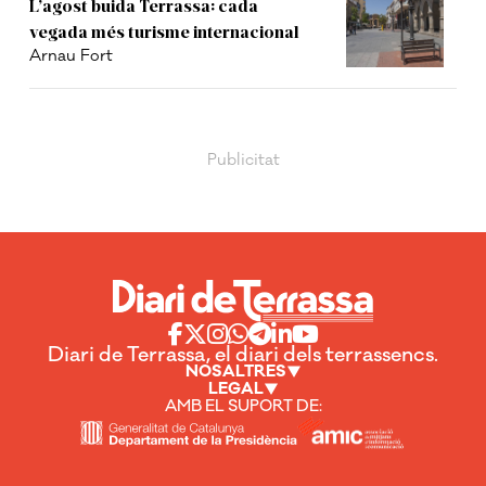
L’agost buida Terrassa: cada
vegada més turisme internacional
Arnau Fort
Diari de Terrassa, el diari dels terrassencs.
NOSALTRES
LEGAL
AMB EL SUPORT DE: