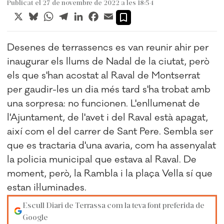
Publicat el 27 de novembre de 2022 a les 18:54
X
Bluesky
WhatsApp
Telegram
LinkedIn
Facebook
Email
Desenes de terrassencs es van reunir ahir per
inaugurar els llums de Nadal de la ciutat, però
els que s'han acostat al Raval de Montserrat
per gaudir-les un dia més tard s'ha trobat amb
una sorpresa: no funcionen. L'enllumenat de
l'Ajuntament, de l'avet i del Raval està apagat,
així com el del carrer de Sant Pere. Sembla ser
que es tractaria d'una avaria, com ha assenyalat
la policia municipal que estava al Raval. De
moment, però, la Rambla i la plaça Vella sí que
estan il·luminades.
Escull Diari de Terrassa com la teva font preferida de
Google