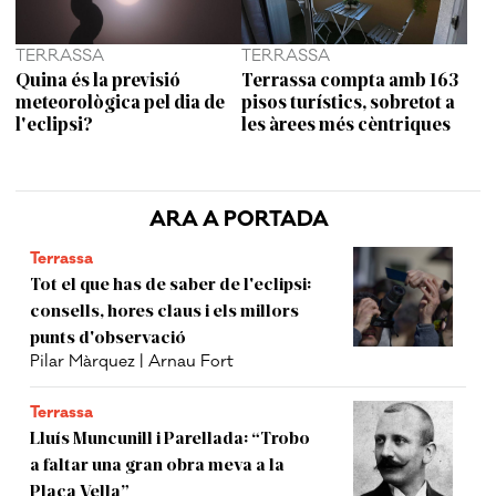
TERRASSA
TERRASSA
Quina és la previsió
Terrassa compta amb 163
meteorològica pel dia de
pisos turístics, sobretot a
l'eclipsi?
les àrees més cèntriques
ARA A PORTADA
Terrassa
Tot el que has de saber de l'eclipsi:
consells, hores claus i els millors
punts d'observació
Pilar Màrquez | Arnau Fort
Terrassa
Lluís Muncunill i Parellada: “Trobo
a faltar una gran obra meva a la
Plaça Vella”