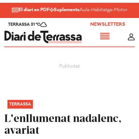
El diari en PDF
Suplements
Aula
-
Habitatge
-
Motor
-
Salu
NEWSLETTERS
TERRASSA 31 ºC
TERRASSA
L'enllumenat nadalenc,
avariat