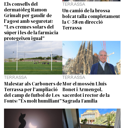
Els consells del
TERRASSA
dermatòleg Ramon
Un camió de la brossa
Grimalt per gaudir de
bolcat talla completament
l'agost amb seguretat:
la C-58 en direcció
"Les cremes solars del
Terrassa
súper i les de la farmàcia
protegeixen igual"
TERRASSA
TERRASSA
Malestar als Carboners de
Mor el mossén Lluís
Terrassa per l'ampliació
Bonet i Armengol,
del camp de futbol de Les
sacerdot i rector de la
Fonts: "És molt humiliant"
Sagrada Família