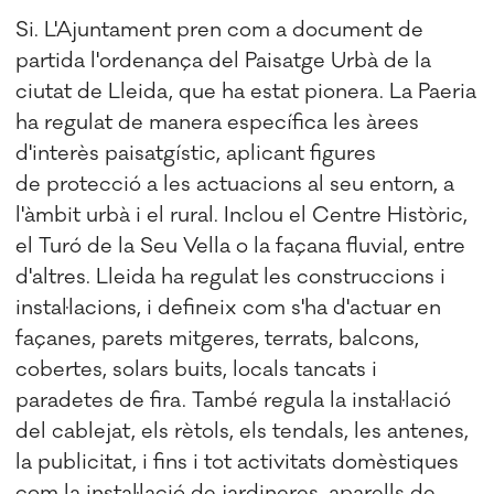
Si
. L'Ajuntament pren com a document de
partida l'ordenança del Paisatge Urbà de la
ciutat de Lleida, que ha estat pionera. La Paeria
ha regulat de manera específica les àrees
d'interès paisatgístic, aplicant figures
de protecció a les actuacions al seu entorn, a
l'àmbit urbà i el rural. Inclou el Centre Històric,
el Turó de la Seu Vella o la façana fluvial, entre
d'altres. Lleida ha regulat les construccions i
instal·lacions, i defineix com s'ha d'actuar en
façanes, parets mitgeres, terrats, balcons,
cobertes, solars buits, locals tancats i
paradetes de fira. També regula la instal·lació
del cablejat, els rètols, els tendals, les antenes,
la publicitat, i fins i tot activitats domèstiques
com la instal·lació de jardineres, aparells de