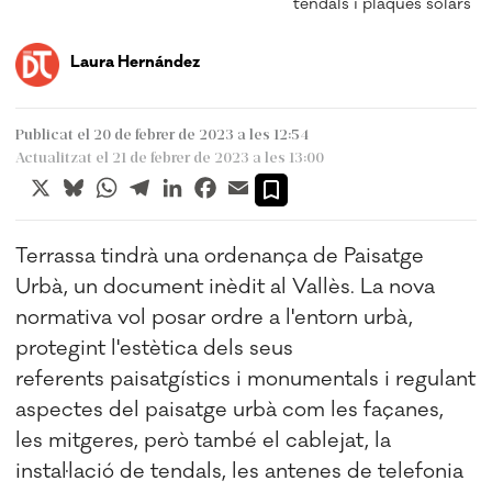
tendals i plaques solars
Laura Hernández
Publicat el 20 de febrer de 2023 a les 12:54
Actualitzat el 21 de febrer de 2023 a les 13:00
X
Bluesky
WhatsApp
Telegram
LinkedIn
Facebook
Email
Terrassa tindrà una ordenança de Paisatge
Urbà, un document inèdit al Vallès. La nova
normativa vol posar ordre a l'entorn urbà,
protegint l'estètica dels seus
referents paisatgístics i monumentals i regulant
aspectes del paisatge urbà com les façanes,
les mitgeres, però també el cablejat, la
instal·lació de tendals, les antenes de telefonia