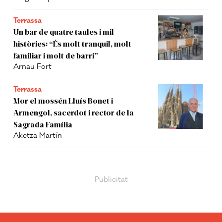
Terrassa
Un bar de quatre taules i mil
històries: “És molt tranquil, molt
familiar i molt de barri”
Arnau Fort
Terrassa
Mor el mossén Lluís Bonet i
Armengol, sacerdot i rector de la
Sagrada Família
Aketza Martín