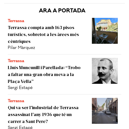
ARA A PORTADA
Terrassa
Terrassa compta amb 163 pisos
turístics, sobretot a les àrees més
cèntriques
Pilar Màrquez
Terrassa
Lluís Muncunill i Parellada: “Trobo
a faltar una gran obra meva a la
Plaça Vella”
Sergi Estapé
Terrassa
Qui va ser l'industrial de Terrassa
assassinat l'any 1936 que té un
carrer a Sant Pere?
Sergi Estapé