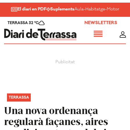
El diari en PDF
Suplements
Aula
-
Habitatge
-
Motor
-
Salu
NEWSLETTERS
TERRASSA 32 ºC
TERRASSA
Una nova ordenança
regularà façanes, aires