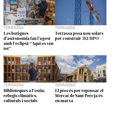
TERRASSA
TERRASSA
Les botigues
Terrassa posa nou solars
d’astronomia fan l’agost
per construir 312 HPO
amb l’eclipsi: “Aquí es ven
tot”
TERRASSA
TERRASSA
Biblioteques a l'estiu,
El procés per repensar el
refugis climàtics,
Mercat de Sant Pere ja és
culturals i socials
en marxa