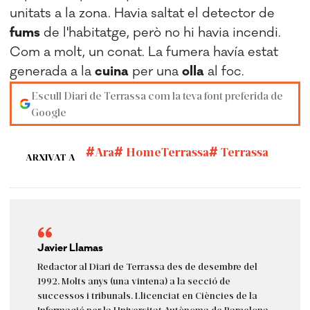
unitats a la zona. Havia saltat el detector de
fums
de l'habitatge, però no hi havia incendi.
Com a molt, un conat. La fumera havía estat
generada a la
cuina
per una
olla
al foc.
Escull Diari de Terrassa com la teva font preferida de
Google
Ara
HomeTerrassa
Terrassa
ARXIVAT A
Javier Llamas
Redactor al Diari de Terrassa des de desembre del
1992. Molts anys (una vintena) a la secció de
successos i tribunals. Llicenciat en Ciències de la
Informació per la Universitat Autònoma de Barcelona