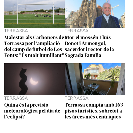
TERRASSA
TERRASSA
Malestar als Carboners de
Mor el mossén Lluís
Terrassa per l'ampliació
Bonet i Armengol,
del camp de futbol de Les
sacerdot i rector de la
Fonts: "És molt humiliant"
Sagrada Família
TERRASSA
TERRASSA
Quina és la previsió
Terrassa compta amb 163
meteorològica pel dia de
pisos turístics, sobretot a
l'eclipsi?
les àrees més cèntriques