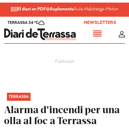
El diari en PDF
Suplements
Aula
-
Habitatge
-
Motor
-
Salu
NEWSLETTERS
TERRASSA 34 ºC
TERRASSA
Alarma d'incendi per una
olla al foc a Terrassa