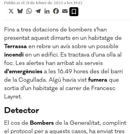
Publicat el 21 de febrer de 2023 a les 19:12
X
Bluesky
WhatsApp
Telegram
LinkedIn
Facebook
Email
Fins a tres dotacions de bombers s'han
presentat aquest dimarts en un habitatge de
Terrassa
en rebre un avís sobre un possible
incendi
en un edifici. Es tractava d'una olla al
foc. Les alertes han arribat als serveis
d'emergències
a les 16.49 hores des del barri
de la Cogullada. Algú havia vist
fumera
que
sortia d'un habitatge al carrer de Francesc
Layret.
Detector
El cos de
Bombers
de la Generalitat, complint
el protocol per a aquests casos, ha enviat tres