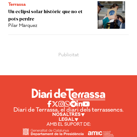
Terrassa
Un eclipsi solar històric que no et
pots perdre
Pilar Màrquez
Diari de Terrassa, el diari dels terrassencs.
NOSALTRES
LEGAL
AMB EL SUPORT DE: