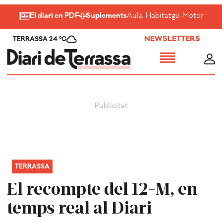
El diari en PDF
Suplements
Aula
-
Habitatge
-
Motor
-
Salu
NEWSLETTERS
TERRASSA 24 ºC
TERRASSA
El recompte del 12-M, en
temps real al Diari