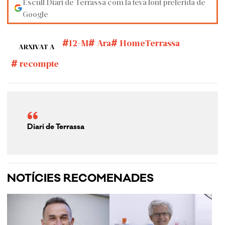
Escull Diari de Terrassa com la teva font preferida de
Google
12-M
Ara
HomeTerrassa
ARXIVAT A
recompte
Diari de Terrassa
NOTÍCIES RECOMENADES