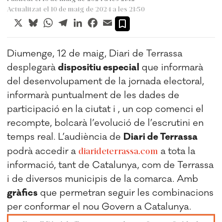
Actualitzat el 10 de maig de 2024 a les 21:50
X
Bluesky
WhatsApp
Telegram
LinkedIn
Facebook
Email
Diumenge, 12 de maig, Diari de Terrassa
desplegarà
dispositiu especial
que informarà
del desenvolupament de la jornada electoral,
informarà puntualment de les dades de
participació en la ciutat i , un cop comenci el
recompte, bolcarà l’evolució de l’escrutini en
temps real. L’audiència de
Diari de Terrassa
podrà accedir a
diarideterrassa.com
a tota la
informació, tant de Catalunya, com de Terrassa
i de diversos municipis de la comarca. Amb
gràfics
que permetran seguir les combinacions
per conformar el nou Govern a Catalunya.