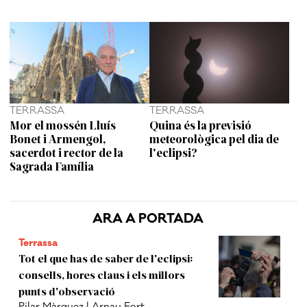
TERRASSA
TERRASSA
Mor el mossén Lluís
Quina és la previsió
Bonet i Armengol,
meteorològica pel dia de
sacerdot i rector de la
l'eclipsi?
Sagrada Família
ARA A PORTADA
Terrassa
Tot el que has de saber de l'eclipsi:
consells, hores claus i els millors
punts d'observació
Pilar Màrquez | Arnau Fort