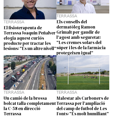
TERRASSA
Els consells del
TERRASSA
dermatòleg Ramon
El fisioterapeuta de
Grimalt per gaudir de
Terrassa Joaquin Peñalver
l'agost amb seguretat:
elogia aquest curiós
"Les cremes solars del
producte per tractar les
súper i les de la farmàcia
lesions: "És un altre nivell"
protegeixen igual"
TERRASSA
TERRASSA
Un camió de la brossa
Malestar als Carboners de
bolcat talla completament
Terrassa per l'ampliació
la C-58 en direcció
del camp de futbol de Les
Terrassa
Fonts: "És molt humiliant"