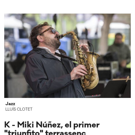
Jazz
LLUÍS CLOTET
K - Miki Núñez, el primer
"triunfito" terrassenc