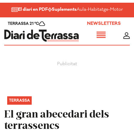
El diari en PDF
Suplements
Aula
-
Habitatge
-
Motor
-
Salu
NEWSLETTERS
TERRASSA 21 ºC
TERRASSA
El gran abecedari dels
terrassencs