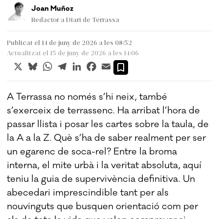
Joan Muñoz
Redactor a Diari de Terrassa
Publicat el 14 de juny de 2026 a les 08:52
Actualitzat el 15 de juny de 2026 a les 14:06
X
Bluesky
WhatsApp
Telegram
LinkedIn
Facebook
Email
A Terrassa no només s’hi neix, també
s’exerceix de terrassenc. Ha arribat l’hora de
passar llista i posar les cartes sobre la taula, de
la A a la Z. Què s’ha de saber realment per ser
un egarenc de soca-rel? Entre la broma
interna, el mite urbà i la veritat absoluta, aquí
teniu la guia de supervivència definitiva. Un
abecedari imprescindible tant per als
nouvinguts que busquen orientació com per