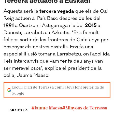
Tercera actuació a Euskadi
Aquesta serà la
tercera vegada
que els de Cal
Reig actuen al País Basc després de les del
1991
a Oiartzun i Astigarraga i la del
2015
a
Donosti, Larrabetzu i Azkoitia. "Ens fa molt
feliços sortir de les fronteres de Catalunya per
ensenyar els nostres castells. Ens fa una
especial il·lusió tornar a Larrabetzu, on l'acollida
i els intercanvis que vam fer fa deu anys van
ser meravellosos", explica el president de la
colla, Jaume Maeso.
Escull Diari de Terrassa com la teva font preferida de
Google
Jaume Maeso
Minyons de Terrassa
ARXIVAT A