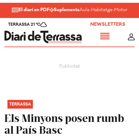
El diari en PDF
Suplements
Aula
-
Habitatge
-
Motor
-
Salu
NEWSLETTERS
TERRASSA 21 ºC
TERRASSA
Els Minyons posen rumb
al País Basc