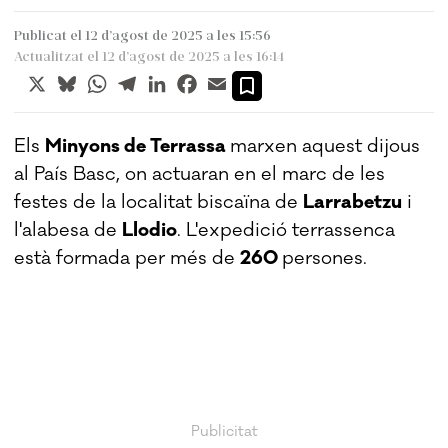
Publicat el 12 d’agost de 2025 a les 15:56
Actualitzat el 12 d’agost de 2025 a les 16:14
X
Bluesky
WhatsApp
Telegram
LinkedIn
Facebook
Email
Els
Minyons de Terrassa
marxen aquest dijous
al País Basc, on actuaran en el marc de les
festes de la localitat biscaïna de
Larrabetzu
i
l'alabesa de
Llodio
. L'expedició terrassenca
està formada per més de
260
persones.