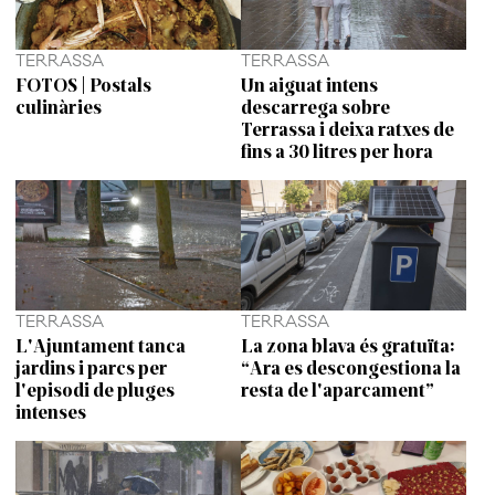
TERRASSA
TERRASSA
FOTOS | Postals
Un aiguat intens
culinàries
descarrega sobre
Terrassa i deixa ratxes de
fins a 30 litres per hora
TERRASSA
TERRASSA
L'Ajuntament tanca
La zona blava és gratuïta:
jardins i parcs per
“Ara es descongestiona la
l'episodi de pluges
resta de l'aparcament”
intenses