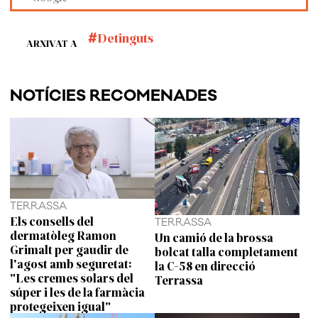
Detinguts
ARXIVAT A
NOTÍCIES RECOMENADES
TERRASSA
Els consells del
TERRASSA
dermatòleg Ramon
Un camió de la brossa
Grimalt per gaudir de
bolcat talla completament
l'agost amb seguretat:
la C-58 en direcció
"Les cremes solars del
Terrassa
súper i les de la farmàcia
protegeixen igual"