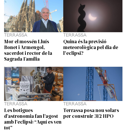
TERRASSA
TERRASSA
Mor el mossén Lluís
Quina és la previsió
Bonet i Armengol,
meteorològica pel dia de
sacerdot i rector de la
l'eclipsi?
Sagrada Família
TERRASSA
TERRASSA
Les botigues
Terrassa posa nou solars
d’astronomia fan l’agost
per construir 312 HPO
amb l’eclipsi: “Aquí es ven
tot”