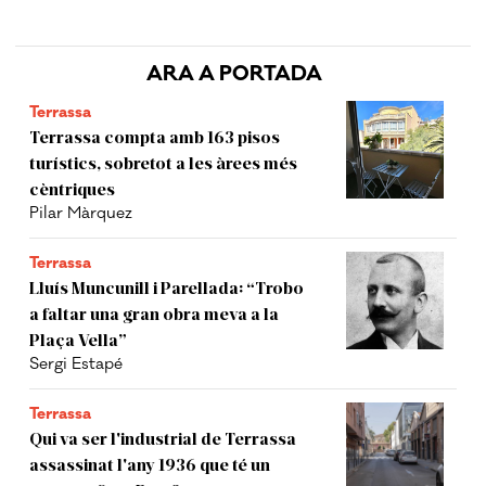
ARA A PORTADA
Terrassa
Terrassa compta amb 163 pisos
turístics, sobretot a les àrees més
cèntriques
Pilar Màrquez
Terrassa
Lluís Muncunill i Parellada: “Trobo
a faltar una gran obra meva a la
Plaça Vella”
Sergi Estapé
Terrassa
Qui va ser l'industrial de Terrassa
assassinat l'any 1936 que té un