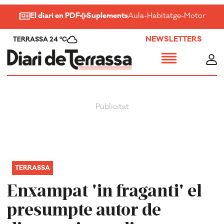
El diari en PDF
Suplements
Aula
-
Habitatge
-
Motor
-
Salu
NEWSLETTERS
TERRASSA 24 ºC
TERRASSA
Enxampat 'in fraganti' el
presumpte autor de