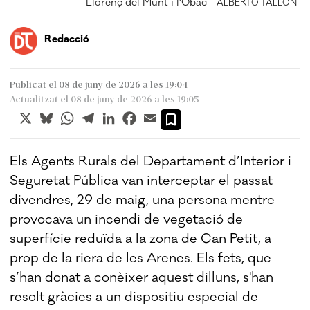
Llorenç del Munt i l'Obac -
ALBERTO TALLÓN
Redacció
Publicat el 08 de juny de 2026 a les 19:04
Actualitzat el 08 de juny de 2026 a les 19:05
X
Bluesky
WhatsApp
Telegram
LinkedIn
Facebook
Email
Els Agents Rurals del Departament d’Interior i
Seguretat Pública van interceptar el passat
divendres, 29 de maig, una persona mentre
provocava un incendi de vegetació de
superfície reduïda a la zona de Can Petit, a
prop de la riera de les Arenes. Els fets, que
s’han donat a conèixer aquest dilluns, s'han
resolt gràcies a un dispositiu especial de