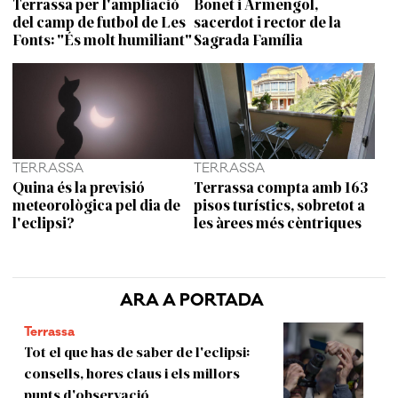
Terrassa per l'ampliació
Bonet i Armengol,
del camp de futbol de Les
sacerdot i rector de la
Fonts: "És molt humiliant"
Sagrada Família
TERRASSA
TERRASSA
Quina és la previsió
Terrassa compta amb 163
meteorològica pel dia de
pisos turístics, sobretot a
l'eclipsi?
les àrees més cèntriques
ARA A PORTADA
Terrassa
Tot el que has de saber de l'eclipsi:
consells, hores claus i els millors
punts d'observació