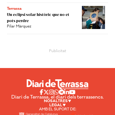
Terrassa
Un eclipsi solar històric que no et
pots perdre
Pilar Màrquez
Diari de Terrassa, el diari dels terrassencs.
NOSALTRES
LEGAL
AMB EL SUPORT DE: