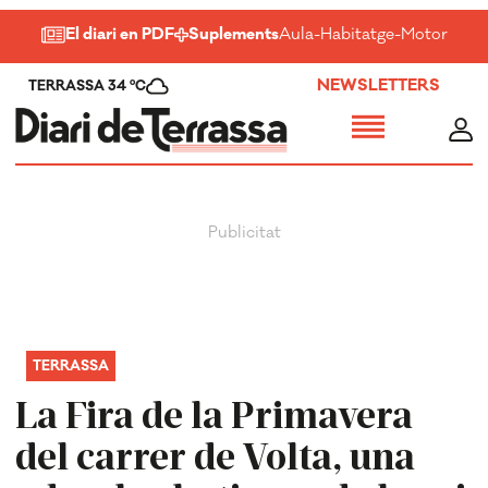
El diari en PDF
Suplements
Aula
-
Habitatge
-
Motor
-
Salu
NEWSLETTERS
TERRASSA 34 ºC
TERRASSA
La Fira de la Primavera
del carrer de Volta, una