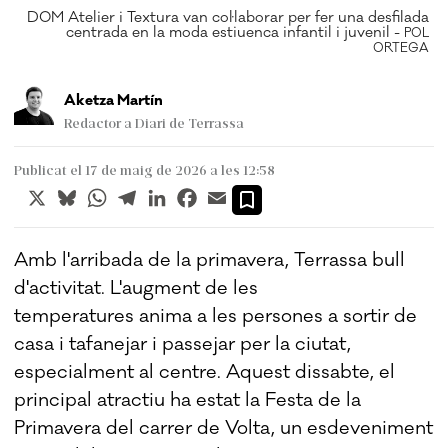
DOM Atelier i Textura van col·laborar per fer una desfilada
OL
centrada en la moda estiuenca infantil i juvenil -
GA
POL
ORTEGA
Aketza Martín
Redactor a Diari de Terrassa
Publicat el 17 de maig de 2026 a les 12:58
X
Bluesky
WhatsApp
Telegram
LinkedIn
Facebook
Email
Amb l'arribada de la primavera, Terrassa bull
d'activitat. L'augment de les
temperatures anima a les persones a sortir de
casa i tafanejar i passejar per la ciutat,
especialment al centre. Aquest dissabte, el
principal atractiu ha estat la Festa de la
Primavera del carrer de Volta, un esdeveniment