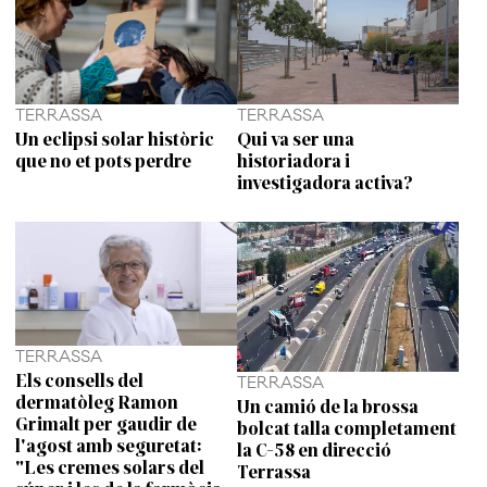
TERRASSA
TERRASSA
Un eclipsi solar històric
Qui va ser una
que no et pots perdre
historiadora i
investigadora activa?
TERRASSA
Els consells del
TERRASSA
dermatòleg Ramon
Un camió de la brossa
Grimalt per gaudir de
bolcat talla completament
l'agost amb seguretat:
la C-58 en direcció
"Les cremes solars del
Terrassa