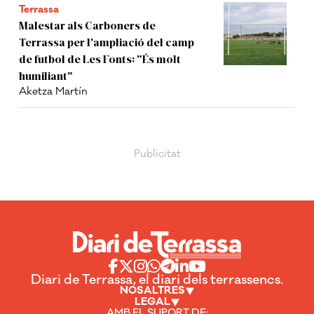
Terrassa
Malestar als Carboners de
Terrassa per l'ampliació del camp
de futbol de Les Fonts: "És molt
humiliant"
Aketza Martín
Diari de Terrassa, el diari dels terrassencs.
NOSALTRES
LEGAL
AMB EL SUPORT DE: