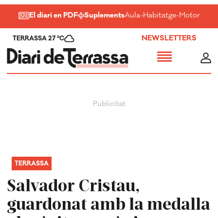
El diari en PDF
Suplements
Aula
-
Habitatge
-
Motor
-
Salu
NEWSLETTERS
TERRASSA 27 ºC
TERRASSA
Salvador Cristau,
guardonat amb la medalla