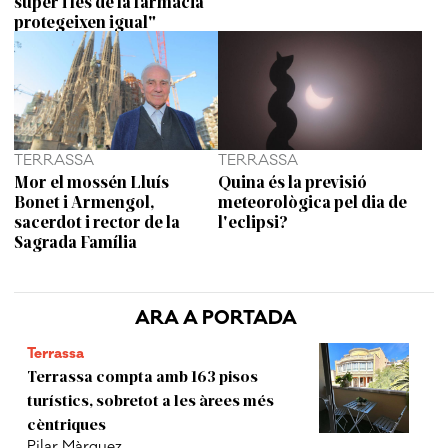
súper i les de la farmàcia
protegeixen igual"
TERRASSA
TERRASSA
Mor el mossén Lluís
Quina és la previsió
Bonet i Armengol,
meteorològica pel dia de
sacerdot i rector de la
l'eclipsi?
Sagrada Família
ARA A PORTADA
Terrassa
Terrassa compta amb 163 pisos
turístics, sobretot a les àrees més
cèntriques
Pilar Màrquez