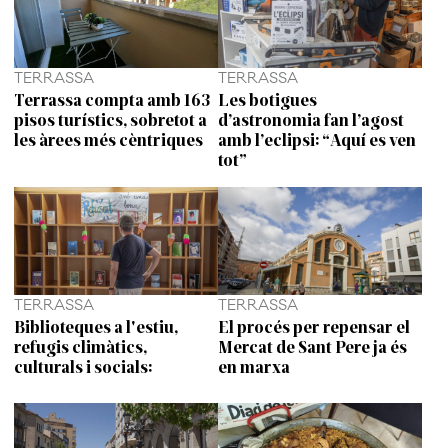
TERRASSA
TERRASSA
Terrassa compta amb 163
Les botigues
pisos turístics, sobretot a
d’astronomia fan l’agost
les àrees més cèntriques
amb l’eclipsi: “Aquí es ven
tot”
TERRASSA
TERRASSA
Biblioteques a l'estiu,
El procés per repensar el
refugis climàtics,
Mercat de Sant Pere ja és
culturals i socials:
en marxa