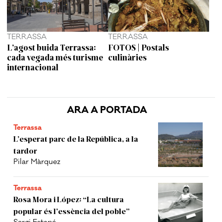
TERRASSA
TERRASSA
L’agost buida Terrassa:
FOTOS | Postals
cada vegada més turisme
culinàries
internacional
ARA A PORTADA
Terrassa
L’esperat parc de la República, a la
tardor
Pilar Màrquez
Terrassa
Rosa Mora i López: “La cultura
popular és l’essència del poble”