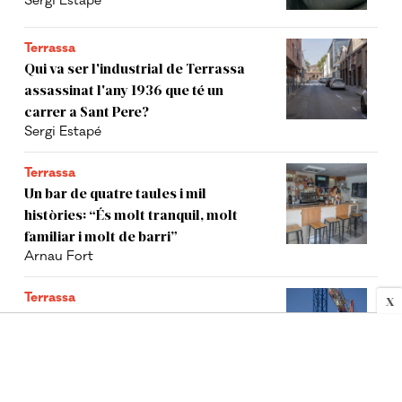
Sergi Estapé
Terrassa
Qui va ser l'industrial de Terrassa
assassinat l'any 1936 que té un
carrer a Sant Pere?
Sergi Estapé
Terrassa
Un bar de quatre taules i mil
històries: “És molt tranquil, molt
familiar i molt de barri”
Arnau Fort
Terrassa
X
Terrassa posa nou solars per
construir 312 HPO
Arnau Fort