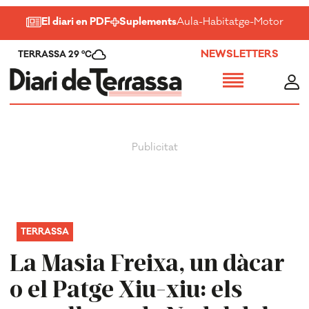
El diari en PDF
Suplements
Aula
-
Habitatge
-
Motor
-
Salu
NEWSLETTERS
TERRASSA 29 ºC
TERRASSA
La Masia Freixa, un dàcar
o el Patge Xiu-xiu: els