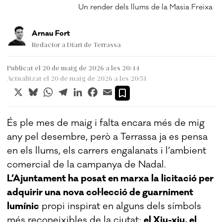
iu
Un render dels llums de la Masia Freixa
Arnau Fort
Redactor a Diari de Terrassa
Publicat el 20 de maig de 2026 a les 20:44
Actualitzat el 20 de maig de 2026 a les 20:51
X
Bluesky
WhatsApp
Telegram
LinkedIn
Facebook
Email
És ple mes de maig i falta encara més de mig
any pel desembre, però a Terrassa ja es pensa
en els llums, els carrers engalanats i l’ambient
comercial de la campanya de Nadal.
L’Ajuntament ha posat en marxa la licitació per
adquirir una nova col·lecció de guarniment
lumínic
propi inspirat en alguns dels símbols
més reconeixibles de la ciutat:
el Xiu-xiu, el