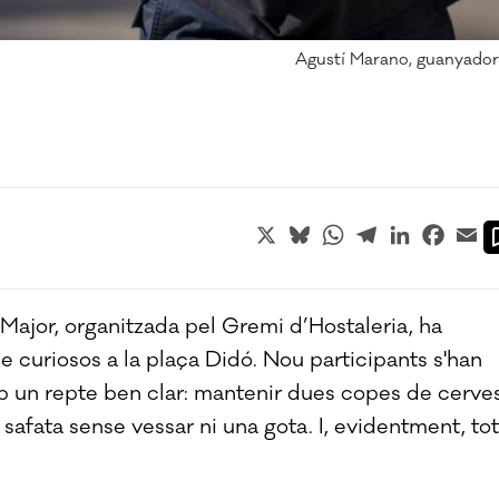
Agustí Marano, guanyador
X
Bluesky
WhatsApp
Telegram
LinkedIn
Faceb
Em
Major, organitzada pel Gremi d’Hostaleria, ha
 curiosos a la plaça Didó. Nou participants s'han
mb un repte ben clar: mantenir dues copes de cerve
safata sense vessar ni una gota. I, evidentment, tot