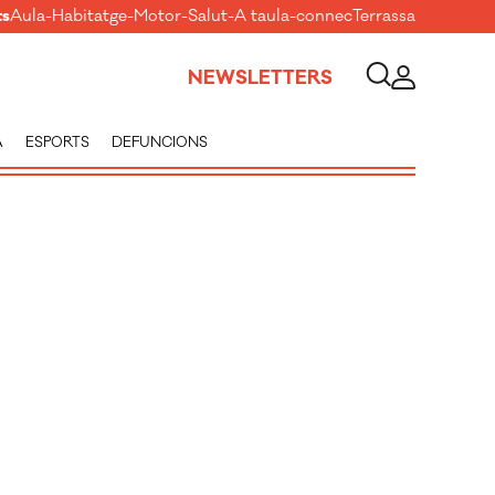
ts
Aula
-
Habitatge
-
Motor
-
Salut
-
A taula
-
connecTerrassa
NEWSLETTERS
A
ESPORTS
DEFUNCIONS