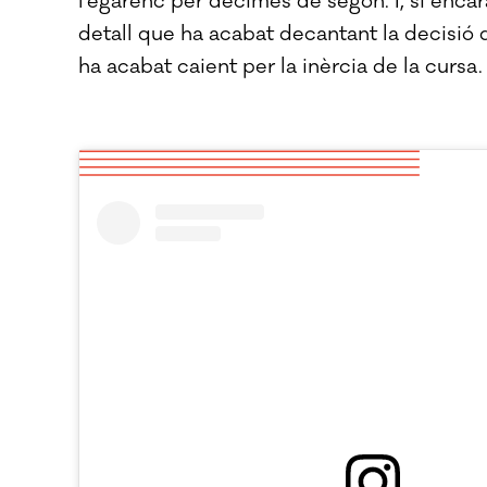
l'egarenc per dècimes de segon. I, si encar
detall que ha acabat decantant la decisió
ha acabat caient per la inèrcia de la cursa.