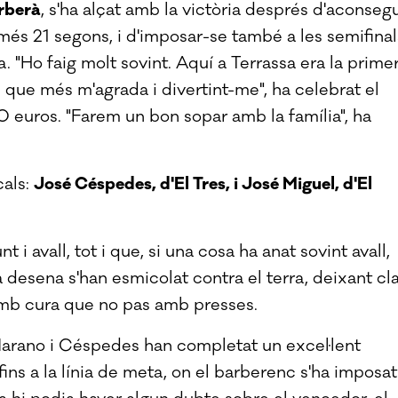
rberà
, s'ha alçat amb la victòria després d'aconsegu
omés 21 segons, i d'imposar-se també a les semifinal
a. "Ho faig molt sovint. Aquí a Terrassa era la prime
 que més m'agrada i divertint-me", ha celebrat el
 euros. "Farem un bon sopar amb la família", ha
cals:
José Céspedes, d'El Tres, i José Miguel, d'El
i avall, tot i que, si una cosa ha anat sovint avall,
desena s'han esmicolat contra el terra, deixant cl
amb cura que no pas amb presses.
 Marano i Céspedes han completat un excel·lent
fins a la línia de meta, on el barberenc s'ha imposat