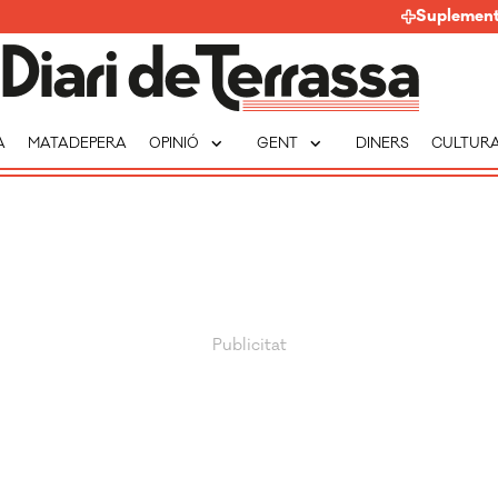
Suplemen
expand_more
expand_more
A
MATADEPERA
OPINIÓ
GENT
DINERS
CULTUR