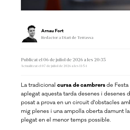
TO TALLÓN
Arnau Fort
Redactor a Diari de Terrassa
Publicat el 06 de juliol de 2026 a les 20:35
Actualitzat el 07 de juliol de 2026 a les 11:54
La tradicional
cursa de cambrers
de Festa 
aplegat aquesta tarda desenes i desenes de
posat a prova en un circuit d'obstacles a
mig plenes i una ampolla oberta damunt la 
plegat en el menor temps possible.