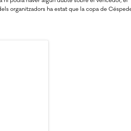
a hi podia haver algun dubte sobre el vencedor, el
 dels organitzadors ha estat que la copa de Césped