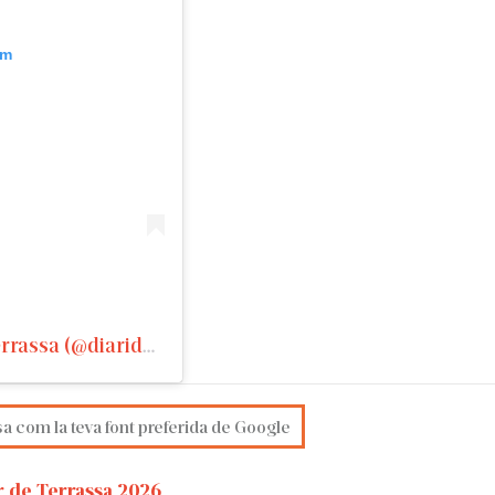
am
Una publicación compartida de Diari de Terrassa (@diarideterrassa)
sa com la teva font preferida de Google
r de Terrassa 2026