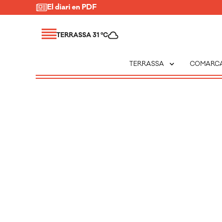
El diari en PDF
TERRASSA 31 ºC
expand_more
TERRASSA
COMARC