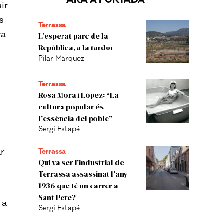
ARA A PORTADA
ir
s
Terrassa
ra
L’esperat parc de la
República, a la tardor
Pilar Màrquez
Terrassa
Rosa Mora i López: “La
cultura popular és
l’essència del poble”
Sergi Estapé
ar
Terrassa
Qui va ser l'industrial de
Terrassa assassinat l'any
1936 que té un carrer a
Sant Pere?
 a
Sergi Estapé