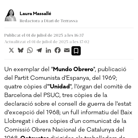
Laura Massallé
Redactora a Diari de Terrassa
Publicat el 01 de juliol de 2025 a les 16:37
Actualitzat el 01 de juliol de 2025 a les 17:02
X
Bluesky
WhatsApp
Telegram
LinkedIn
Facebook
Email
Un exemplar del "
Mundo Obrero
", publicació
del Partit Comunista d'Espanya, del 1969;
quatre còpies d'"
Unidad
", l'òrgan del comitè de
Barcelona del PSUC, tres còpies de la
declaració sobre el consell de guerra de l'estat
d'excepció del 1968; un full informatiu del Baix
Llobregat i dues còpies d'un comunicat de la
Comissió Obrera Nacional de Catalunya del