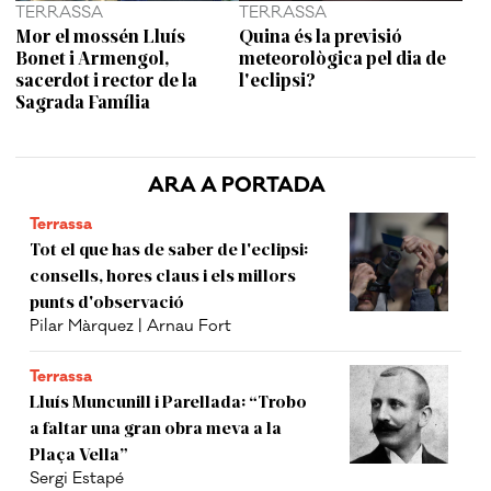
TERRASSA
TERRASSA
Mor el mossén Lluís
Quina és la previsió
Bonet i Armengol,
meteorològica pel dia de
sacerdot i rector de la
l'eclipsi?
Sagrada Família
ARA A PORTADA
Terrassa
Tot el que has de saber de l'eclipsi:
consells, hores claus i els millors
punts d'observació
Pilar Màrquez | Arnau Fort
Terrassa
Lluís Muncunill i Parellada: “Trobo
a faltar una gran obra meva a la
Plaça Vella”
Sergi Estapé