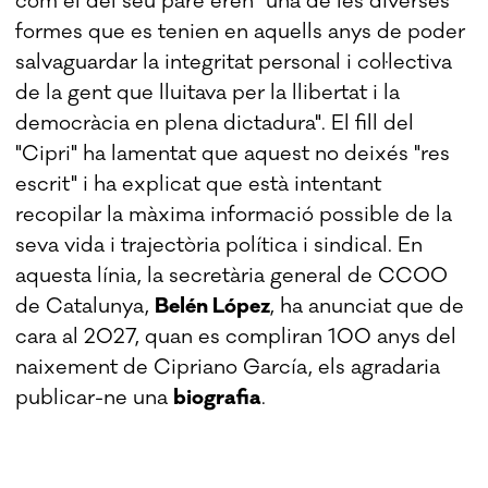
com el del seu pare eren "una de les diverses
formes que es tenien en aquells anys de poder
salvaguardar la integritat personal i col·lectiva
de la gent que lluitava per la llibertat i la
democràcia en plena dictadura". El fill del
"Cipri" ha lamentat que aquest no deixés "res
escrit" i ha explicat que està intentant
recopilar la màxima informació possible de la
seva vida i trajectòria política i sindical. En
aquesta línia, la secretària general de CCOO
de Catalunya,
Belén López
, ha anunciat que de
cara al 2027, quan es compliran 100 anys del
naixement de Cipriano García, els agradaria
publicar-ne una
biografia
.