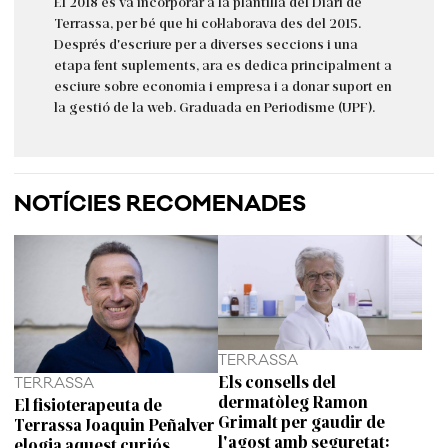
El 2018 es va incorporar a la plantilla del Diari de
Terrassa, per bé que hi col·laborava des del 2015.
Després d'escriure per a diverses seccions i una
etapa fent suplements, ara es dedica principalment a
esciure sobre economia i empresa i a donar suport en
la gestió de la web. Graduada en Periodisme (UPF).
NOTÍCIES RECOMENADES
TERRASSA
Els consells del
TERRASSA
dermatòleg Ramon
El fisioterapeuta de
Grimalt per gaudir de
Terrassa Joaquin Peñalver
l'agost amb seguretat:
elogia aquest curiós