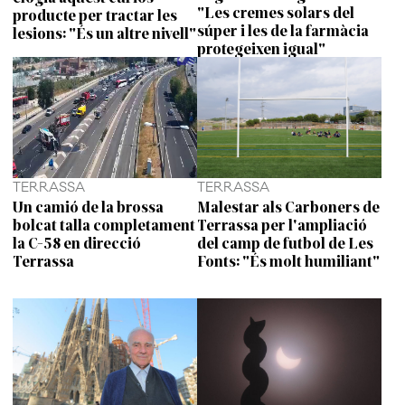
"Les cremes solars del
producte per tractar les
súper i les de la farmàcia
lesions: "És un altre nivell"
protegeixen igual"
TERRASSA
TERRASSA
Un camió de la brossa
Malestar als Carboners de
bolcat talla completament
Terrassa per l'ampliació
la C-58 en direcció
del camp de futbol de Les
Terrassa
Fonts: "És molt humiliant"