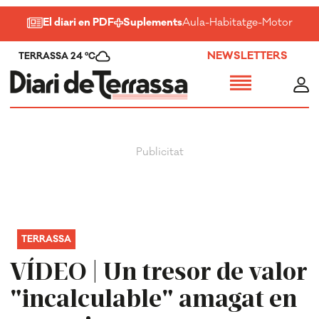
El diari en PDF
Suplements
Aula
-
Habitatge
-
Motor
-
Salu
NEWSLETTERS
TERRASSA 24 ºC
TERRASSA
VÍDEO | Un tresor de valor
"incalculable" amagat en