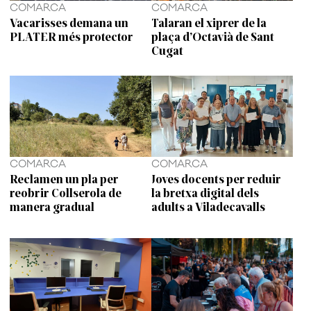
COMARCA
COMARCA
Vacarisses demana un
Talaran el xiprer de la
PLATER més protector
plaça d’Octavià de Sant
Cugat
COMARCA
COMARCA
Reclamen un pla per
Joves docents per reduir
reobrir Collserola de
la bretxa digital dels
manera gradual
adults a Viladecavalls