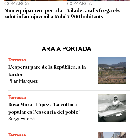
COMARCA
COMARCA
Nou equipament per a la
Viladecavalls frega els
salut infantojuvenil a Rubí
7.900 habitants
ARA A PORTADA
Terrassa
L’esperat parc de la República, a la
tardor
Pilar Màrquez
Terrassa
Rosa Mora i López: “La cultura
popular és l’essència del poble”
Sergi Estapé
Terrassa