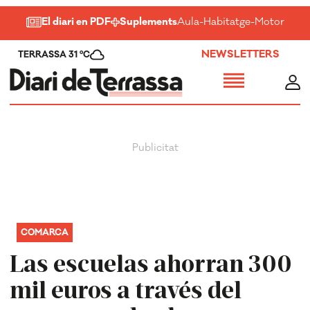
El diari en PDF
Suplements
Aula
-
Habitatge
-
Motor
-
Salu
NEWSLETTERS
TERRASSA 31 ºC
COMARCA
Las escuelas ahorran 300
mil euros a través del