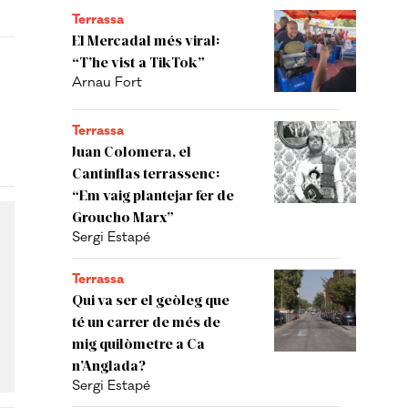
Terrassa
El Mercadal més viral:
“T’he vist a TikTok”
Arnau Fort
Terrassa
Juan Colomera, el
Cantinflas terrassenc:
“Em vaig plantejar fer de
Groucho Marx”
Sergi Estapé
Terrassa
Qui va ser el geòleg que
té un carrer de més de
mig quilòmetre a Ca
n’Anglada?
Sergi Estapé