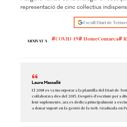
representació de cinc col·lectius indispen
Escull Diari de Terras
COVID-19
HomeComarca
R
ARXIVAT A
Laura Massallé
El 2018 es va incorporar a la plantilla del Diari de Ter
col·laborava des del 2015. Després d'escriure per a d
fent suplements, ara es dedica principalment a esci
a donar suport en la gestió de la web. Graduada en P