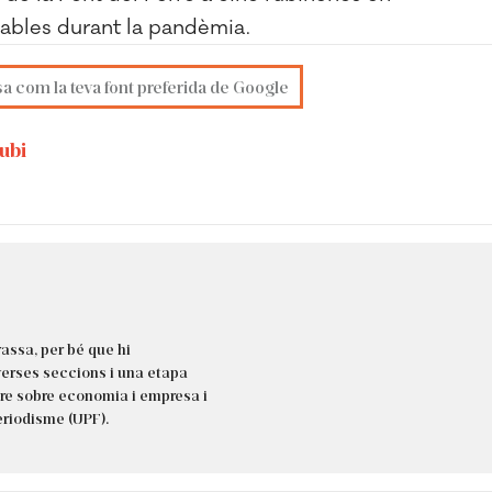
sables durant la pandèmia.
sa com la teva font preferida de Google
ubi
rassa, per bé que hi
iverses seccions i una etapa
ure sobre economia i empresa i
eriodisme (UPF).