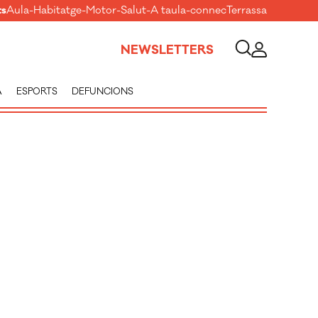
ts
Aula
-
Habitatge
-
Motor
-
Salut
-
A taula
-
connecTerrassa
NEWSLETTERS
A
ESPORTS
DEFUNCIONS