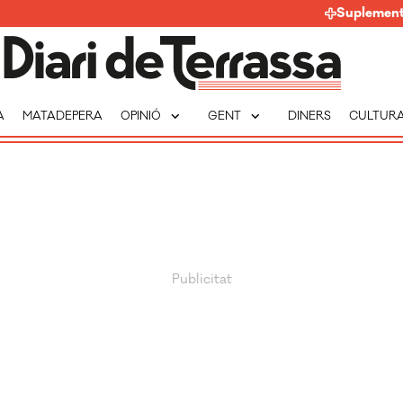
Suplemen
expand_more
expand_more
A
MATADEPERA
OPINIÓ
GENT
DINERS
CULTUR