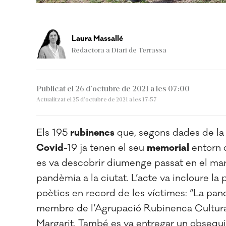
Laura Massallé
Redactora a Diari de Terrassa
Publicat el 26 d’octubre de 2021 a les 07:00
Actualitzat el 25 d’octubre de 2021 a les 17:57
Els 195
rubinencs
que, segons dades de la 
Covid
-19 ja tenen el seu
memorial
entorn d
es va descobrir diumenge passat en el mar
pandèmia a la ciutat. L’acte va incloure la 
poètics en record de les víctimes: “La pan
membre de l’Agrupació Rubinenca Cultural 
Margarit. També es va entregar un obsequi 