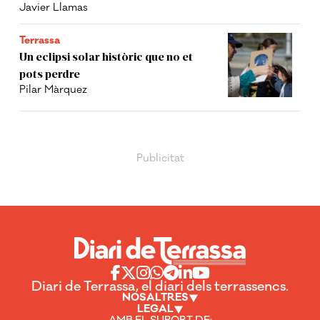
Javier Llamas
Terrassa
Un eclipsi solar històric que no et
pots perdre
Pilar Màrquez
Diari de Terrassa, el diari dels terrassencs.
NOSALTRES
LEGAL