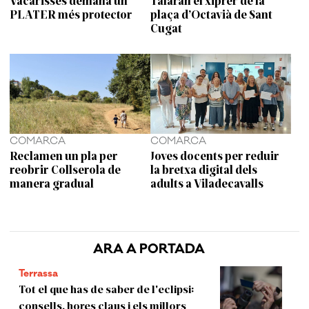
Vacarisses demana un
Talaran el xiprer de la
PLATER més protector
plaça d’Octavià de Sant
Cugat
COMARCA
COMARCA
Reclamen un pla per
Joves docents per reduir
reobrir Collserola de
la bretxa digital dels
manera gradual
adults a Viladecavalls
ARA A PORTADA
Terrassa
Tot el que has de saber de l'eclipsi:
consells, hores claus i els millors