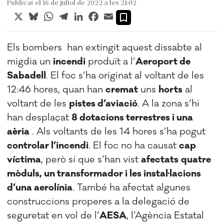
Publicat el 16 de juliol de 2022 a les 21:02
X
Bluesky
WhatsApp
Telegram
LinkedIn
Facebook
Email
Els bombers han extingit aquest dissabte al
migdia un
incendi
produït a l’
Aeroport de
Sabadell
. El foc s’ha originat al voltant de les
12:46 hores, quan han
cremat
uns
horts
al
voltant de les
pistes d’aviació
. A la zona s’hi
han desplaçat
8 dotacions terrestres i una
aèria
. Als voltants de les 14 hores s’ha pogut
controlar l’incendi
. El foc no ha causat
cap
víctima
, però sí que s’han vist
afectats
quatre
mòduls, un transformador i les instal·lacions
d’una aerolínia
. També ha afectat algunes
construccions properes a la delegació de
seguretat en vol de l’
AESA
, l’Agència Estatal