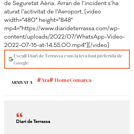
de Seguretat Aèria. Arran de l’incident s’ha
aturat l’activitat de l’Aeroport. [video
width="480" height="848"
mp4="https://www.diarideterrassa.com/wp-
content/uploads/2022/07/WhatsApp-Video-
2022-07-16-at-14.55.00.mp4"][/video]
Escull Diari de Terrassa com la teva font preferida de
Google
Ara
HomeComarca
ARXIVAT A
Diari de Terrassa