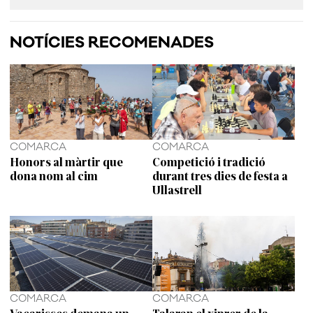
NOTÍCIES RECOMENADES
COMARCA
COMARCA
Honors al màrtir que
Competició i tradició
dona nom al cim
durant tres dies de festa a
Ullastrell
COMARCA
COMARCA