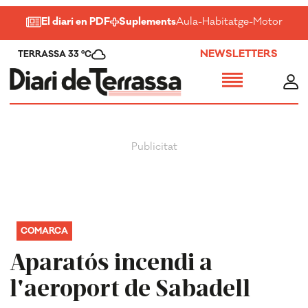
El diari en PDF
Suplements
Aula
-
Habitatge
-
Motor
-
Salu
NEWSLETTERS
TERRASSA 33 ºC
COMARCA
Aparatós incendi a
l'aeroport de Sabadell