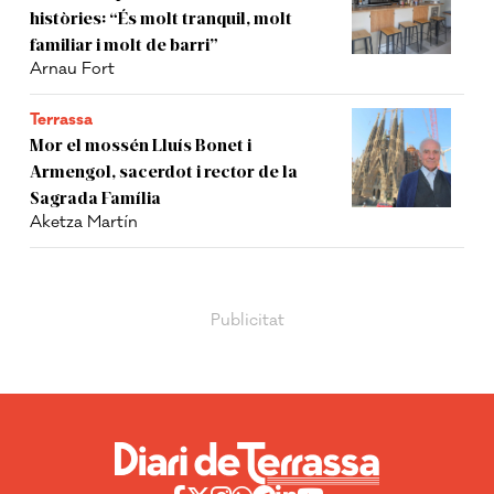
històries: “És molt tranquil, molt
familiar i molt de barri”
Arnau Fort
Terrassa
Mor el mossén Lluís Bonet i
Armengol, sacerdot i rector de la
Sagrada Família
Aketza Martín