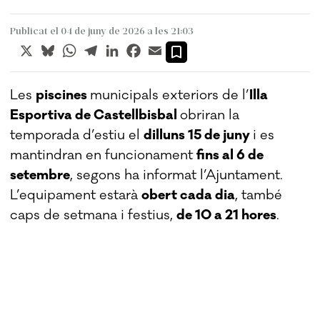
Publicat el 04 de juny de 2026 a les 21:03
X
Bluesky
WhatsApp
Telegram
LinkedIn
Facebook
Email
Les
piscines
municipals exteriors de l’
Illa
Esportiva de Castellbisbal
obriran la
temporada d’estiu el
dilluns 15 de juny
i es
mantindran en funcionament
fins al 6 de
setembre
, segons ha informat l’Ajuntament.
L’equipament estarà
obert cada dia
, també
caps de setmana i festius,
de 10 a 21 hores
.