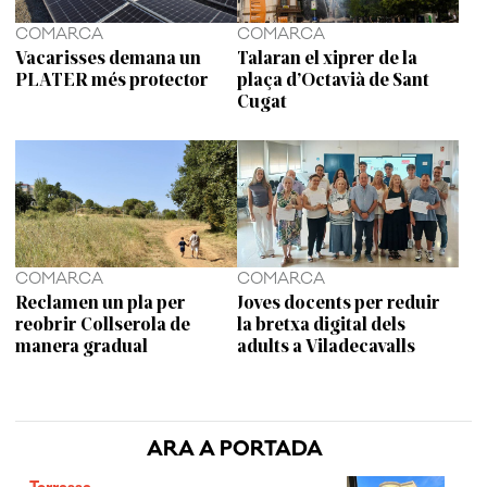
COMARCA
COMARCA
Vacarisses demana un
Talaran el xiprer de la
PLATER més protector
plaça d’Octavià de Sant
Cugat
COMARCA
COMARCA
Reclamen un pla per
Joves docents per reduir
reobrir Collserola de
la bretxa digital dels
manera gradual
adults a Viladecavalls
ARA A PORTADA