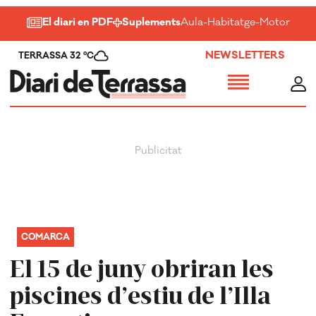
El diari en PDF
Suplements
Aula
-
Habitatge
-
Motor
-
Salu
NEWSLETTERS
TERRASSA 32 ºC
COMARCA
El 15 de juny obriran les
piscines d’estiu de l’Illa