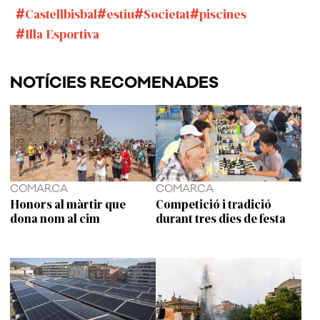
Castellbisbal
estiu
Societat
piscines
Illa Esportiva
NOTÍCIES RECOMENADES
COMARCA
COMARCA
Honors al màrtir que
Competició i tradició
dona nom al cim
durant tres dies de festa