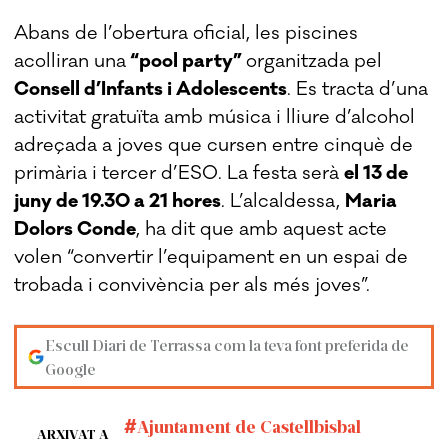
Abans de l’obertura oficial, les piscines
acolliran una
“pool party”
organitzada pel
Consell d’Infants i Adolescents
. Es tracta d’una
activitat gratuïta amb música i lliure d’alcohol
adreçada a joves que cursen entre cinquè de
primària i tercer d’ESO. La festa serà
el 13 de
juny de 19.30 a 21 hores
. L’alcaldessa,
Maria
Dolors Conde
, ha dit que amb aquest acte
volen “convertir l’equipament en un espai de
trobada i convivència per als més joves”.
Escull Diari de Terrassa com la teva font preferida de
Google
Ajuntament de Castellbisbal
ARXIVAT A