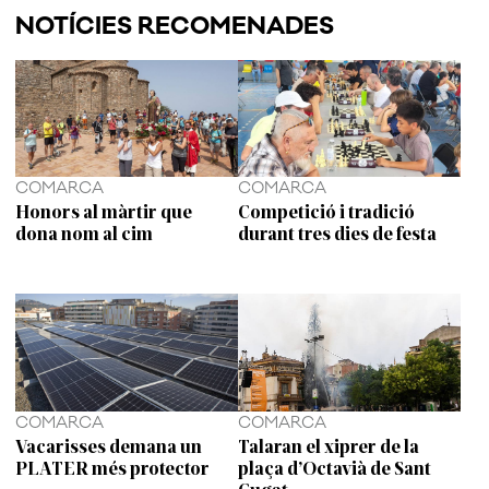
NOTÍCIES RECOMENADES
COMARCA
COMARCA
Honors al màrtir que
Competició i tradició
dona nom al cim
durant tres dies de festa
COMARCA
COMARCA
Vacarisses demana un
Talaran el xiprer de la
PLATER més protector
plaça d’Octavià de Sant