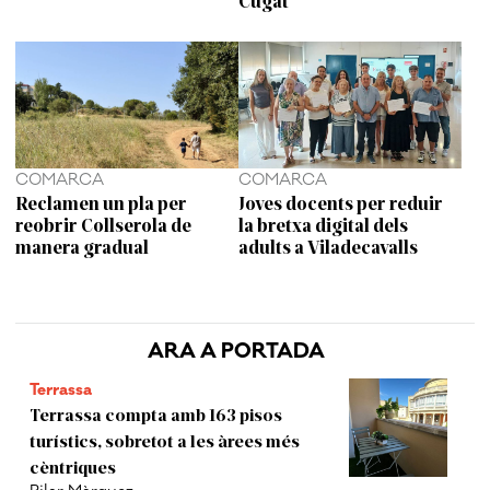
Cugat
COMARCA
COMARCA
Reclamen un pla per
Joves docents per reduir
reobrir Collserola de
la bretxa digital dels
manera gradual
adults a Viladecavalls
ARA A PORTADA
Terrassa
Terrassa compta amb 163 pisos
turístics, sobretot a les àrees més
cèntriques