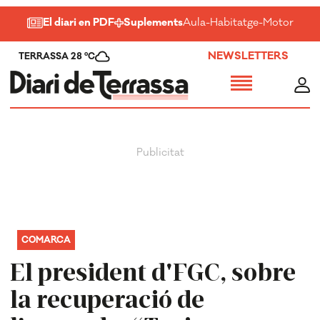
El diari en PDF
Suplements
Aula
-
Habitatge
-
Motor
-
Salu
NEWSLETTERS
TERRASSA 28 ºC
COMARCA
El president d'FGC, sobre
la recuperació de