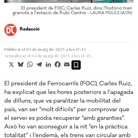
El president de FGC, Carles Ruiz, dins l'històric tren
granota a l'estació de Rubí Centre -
LAURA FÍGULS (ACN)
Redacció
Publicat el 04 de maig de 2025 a les 17:43
Actualitzat el 04 de maig de 2025 a les 17:45
X
Bluesky
WhatsApp
Telegram
LinkedIn
Facebook
Email
El president de Ferrocarrils (FGC), Carles Ruiz,
ha explicat que les hores posteriors a l’apagada
de dilluns, que va paralitzar la mobilitat del
país, van ser “molt difícils” per comprovar que
el servei es podia recuperar “amb garanties”.
Això ho van aconseguir a la nit “en la pràctica
totalitat” i l’endemà, els trens van circular amb