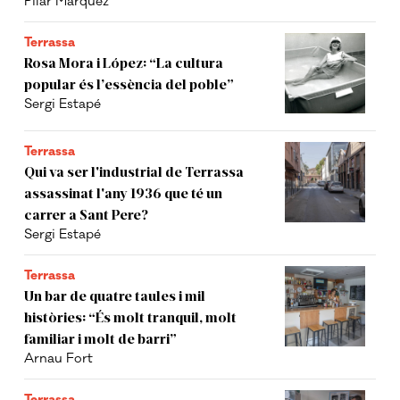
Pilar Màrquez
Terrassa
Rosa Mora i López: “La cultura
popular és l’essència del poble”
Sergi Estapé
Terrassa
Qui va ser l'industrial de Terrassa
assassinat l'any 1936 que té un
carrer a Sant Pere?
Sergi Estapé
Terrassa
Un bar de quatre taules i mil
històries: “És molt tranquil, molt
familiar i molt de barri”
Arnau Fort
Terrassa