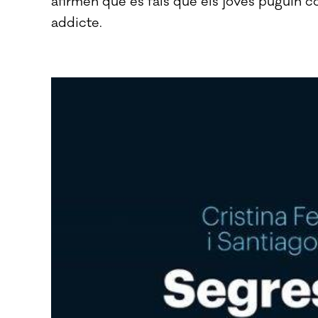
afirmen que és fals que els joves puguin co
addicte.