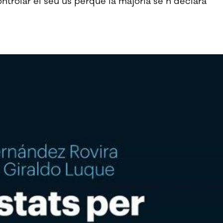
ntrolar el seu ús perquè la majoria se’n declara