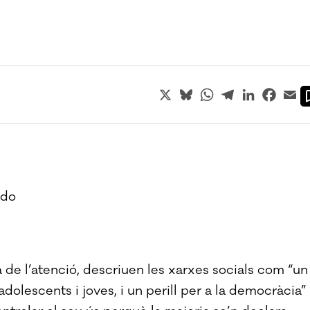
X
Bluesky
WhatsApp
Telegram
LinkedIn
Faceb
Em
ldo
 de l’atenció, descriuen les xarxes socials com “un
olescents i joves, i un perill per a la democràcia” 