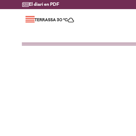
El diari en PDF
TERRASSA 30 ºC