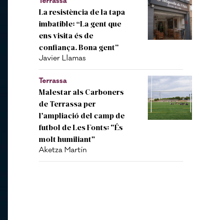
Terrassa
La resistència de la tapa
imbatible: “La gent que
ens visita és de
confiança. Bona gent”
Javier Llamas
Terrassa
Malestar als Carboners
de Terrassa per
l'ampliació del camp de
futbol de Les Fonts: "És
molt humiliant"
Aketza Martín