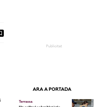
ook
ail
ARA A PORTADA
i
Terrassa
Un eclipsi solar històric