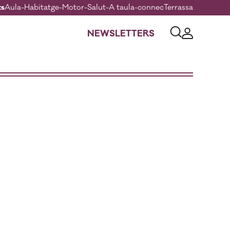
ts
Aula
-
Habitatge
-
Motor
-
Salut
-
A taula
-
connecTerrassa
NEWSLETTERS