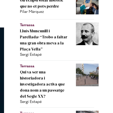
que no et pots perdre
Pilar Màrquez
Terrassa
Lluís Muncunill i
Parellada: “Trobo a faltar
una gran obra meva a la
Plaça Vella”
Sergi Estapé
Terrassa
Qui va ser una
historiadora i
investigadora activa que
dona nom a un passatge
del Segle XX?
Sergi Estapé