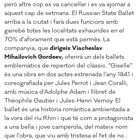
però altre cop es va cancel·lar i es va ajornar a
aquest cap de setmana. El Russian State Ballet
arriba a la ciutat i farà dues funcions amb
gairebé totes les localitats exhaurides en el
70% d’aforament que està permès. La
companyia, que
dirigeix Viacheslav
Mihailovich Gordeev,
oferirà un dels ballets
emblemàtics de repertori del clàssic. “Giselle”
és una obra en dos actes estrenada l’any 1841 i
coreografiada per Jules Perrot i Jean Coralli,
amb música d’Adolphe Adam i llibret de
Thëophile Gautier i Jules-Henri Vernoy. El
ballet és una història romàntica ambientada a
la vora del riu Rhin i que té com a protagonista
a una bella i jove camperola, del mateix nom
que l’obra, que viu amb tristesa el fet de no