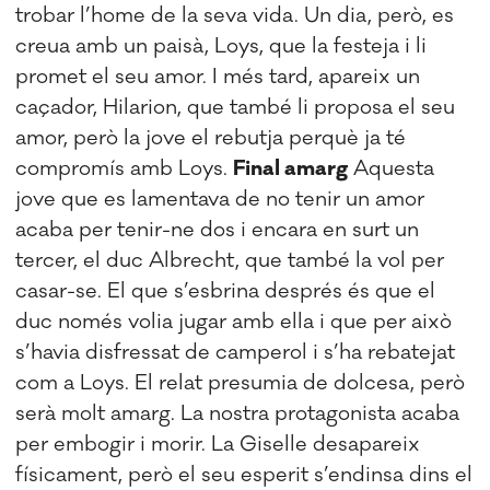
trobar l’home de la seva vida. Un dia, però, es
creua amb un paisà, Loys, que la festeja i li
promet el seu amor. I més tard, apareix un
caçador, Hilarion, que també li proposa el seu
amor, però la jove el rebutja perquè ja té
compromís amb Loys.
Final amarg
Aquesta
jove que es lamentava de no tenir un amor
acaba per tenir-ne dos i encara en surt un
tercer, el duc Albrecht, que també la vol per
casar-se. El que s’esbrina després és que el
duc només volia jugar amb ella i que per això
s’havia disfressat de camperol i s’ha rebatejat
com a Loys. El relat presumia de dolcesa, però
serà molt amarg. La nostra protagonista acaba
per embogir i morir. La Giselle desapareix
físicament, però el seu esperit s’endinsa dins el