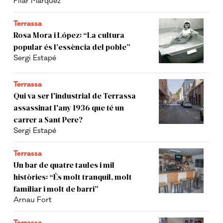
Pilar Màrquez
Terrassa
Rosa Mora i López: “La cultura
popular és l’essència del poble”
Sergi Estapé
Terrassa
Qui va ser l'industrial de Terrassa
assassinat l'any 1936 que té un
carrer a Sant Pere?
Sergi Estapé
Terrassa
Un bar de quatre taules i mil
històries: “És molt tranquil, molt
familiar i molt de barri”
Arnau Fort
Terrassa