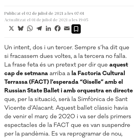
Publicat el 02 de juliol de 2021 a les 07:01
Actualitzat el 01 de juliol de 2021 a les 19:05
X
Bluesky
WhatsApp
Telegram
LinkedIn
Facebook
Email
Un intent, dos i un tercer. Sempre s’ha dit que
si fracassem dues voltes, a la tercera no falla.
La frase feta és un pretext per dir que
aquest
cap de
setmana
arriba a
la Factoria Cultural
Terrassa (FACT) l’esperada “Giselle” amb el
Russian State Ballet i amb orquestra en directe
que, per la situació, serà la Simfònica de Sant
Vicente d’Alacant. Aquest ballet clàssic havia
de venir el març de 2020 i va ser dels primers
espectacles de la FACT que es van suspendre
per la pandèmia. Es va reprogramar de nou,