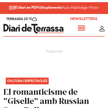
El diari en PDF
Suplements
Aula
-
Habitatge
-
Motor
-
Salu
NEWSLETTERS
TERRASSA 23 ºC
CULTURA I ESPECTACLES
El romanticisme de
"Giselle" amb Russian