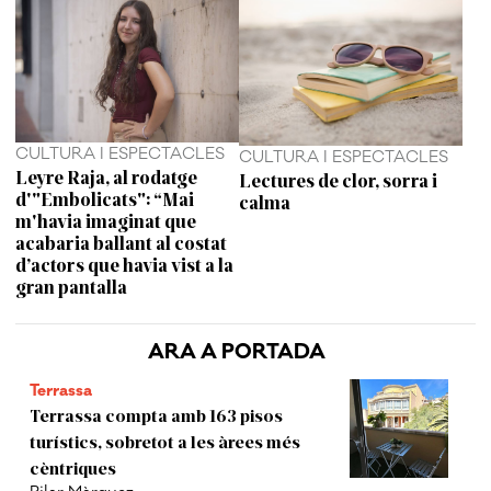
CULTURA I ESPECTACLES
CULTURA I ESPECTACLES
Leyre Raja, al rodatge
Lectures de clor, sorra i
d'"Embolicats": “Mai
calma
m'havia imaginat que
acabaria ballant al costat
d’actors que havia vist a la
gran pantalla
ARA A PORTADA
Terrassa
Terrassa compta amb 163 pisos
turístics, sobretot a les àrees més
cèntriques