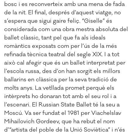
bosc i es reconverteix amb una mena de fada
de la nit. El final, després d’aquest viatge, no
s’espera que sigui gaire feliç. “Giselle” és
considerada com una obra mestra absoluta del
ballet clàssic, tant pel que fa als ideals
romàntics exposats com per l’ús de la més
refinada tècnica teatral del segle XIX. I a tot
això cal afegir que és un ballet interpretat per
l’escola russa, des d’on han sorgit els millors
ballarins en clàssica per la seva tradició de
molts anys. La vetllada promet perquè els
intèrprets ho donaran tot amb el seu rol i a
l’escenari. El Russian State Ballet té la seu a
Moscú. Va ser fundat el 1981 per Viachelslav
Mihailovich Gordeev, que ha rebut el nom
d’“artista del poble de la Unió Soviètica” i n’és