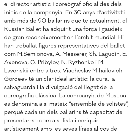
el director artístic i coreògraf oficial des dels
inicis de la companyia. En 30 anys d’activitat i
amb més de 90 ballarins que té actualment, el
Russian Ballet ha adquirit una força i gaudeix
de gran reconeixement en l’àmbit mundial. Hi
han treballat figures representatives del ballet
com M.Semionova, A. Messerer, Sh. Lagudin, E.
Axenova, G. Pribylov, N. Ryzhenko i M.
Lavoriskii entre altres. Viacheslav Mihailovich
Gordeev té un clar ideal artístic: la cura, la
salvaguarda i la divulgació del llegat de la
coreografia clàssica. La companyia de Moscou
es denomina a si mateix “ensemble de solistes”,
perquè cada un dels ballarins té capacitat de
presentar-se com a solista i enriquir
artísticament amb les seves línies al cos de