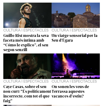
CULTURA I ESPECTACLES
CULTURA I ESPECTACLES
Guillo Rist mostra la seva
Un viatge sensorial per la
faceta més íntima amb
Seu d’Ègara
“Cómo le explico”, el seu
segon senzill
CULTURA I ESPECTACLES
CULTURA I ESPECTACLES
Caye Casas, sobre el seu
On sonen les veus de
nou curt: "És políticament
Terrassa aquestes
incorrecte, com tot el que
vacances d'estiu?
faig"