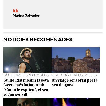
Marina Salvador
NOTÍCIES RECOMENADES
CULTURA I ESPECTACLES
CULTURA I ESPECTACLES
Guillo Rist mostra la seva
Un viatge sensorial per la
faceta més íntima amb
Seu d’Ègara
“Cómo le explico”, el seu
segon senzill