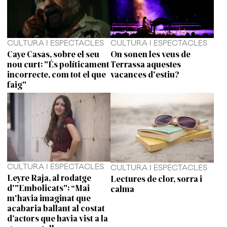
CULTURA I ESPECTACLES
CULTURA I ESPECTACLES
Caye Casas, sobre el seu
On sonen les veus de
nou curt: "És políticament
Terrassa aquestes
incorrecte, com tot el que
vacances d'estiu?
faig"
CULTURA I ESPECTACLES
CULTURA I ESPECTACLES
Leyre Raja, al rodatge
Lectures de clor, sorra i
d'"Embolicats": “Mai
calma
m'havia imaginat que
acabaria ballant al costat
d’actors que havia vist a la