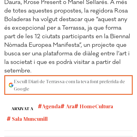
Daura, Rrose Present o Manel Sellarés. A més
de totes aquestes propostes, la regidora Rosa
Boladeras ha volgut destacar que “aquest any
és excepcional per a Terrassa, ja que forma
part de les 12 ciutats participants en la Biennal
Nòmada Europea Manifesta”, un projecte que
busca ser una plataforma de diàleg entre l’art i
la societat i que es podrà visitar a partir del
setembre.
Escull Diari de Terrassa com la teva font preferida de
Google
Agenda
Ara
HomeCultura
ARXIVAT A
Sala Muncunill