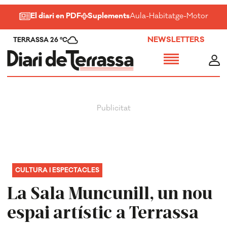
El diari en PDF
Suplements
Aula
-
Habitatge
-
Motor
-
Salu
NEWSLETTERS
TERRASSA 26 ºC
CULTURA I ESPECTACLES
La Sala Muncunill, un nou
espai artístic a Terrassa