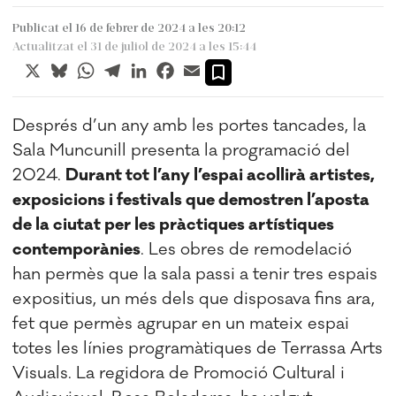
Publicat el 16 de febrer de 2024 a les 20:12
Actualitzat el 31 de juliol de 2024 a les 15:44
X
Bluesky
WhatsApp
Telegram
LinkedIn
Facebook
Email
Després d’un any amb les portes tancades, la
Sala Muncunill presenta la programació del
2024.
Durant tot l’any l’espai acollirà artistes,
exposicions i festivals que demostren l’aposta
de la ciutat per les pràctiques artístiques
contemporànies
. Les obres de remodelació
han permès que la sala passi a tenir tres espais
expositius, un més dels que disposava fins ara,
fet que permès agrupar en un mateix espai
totes les línies programàtiques de Terrassa Arts
Visuals. La regidora de Promoció Cultural i