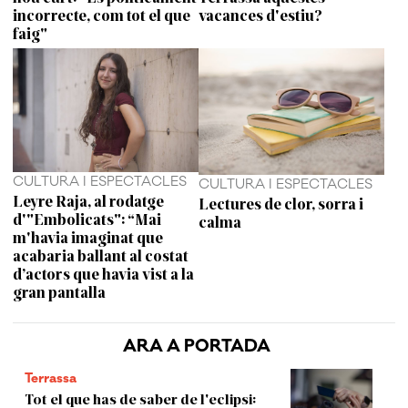
incorrecte, com tot el que
vacances d'estiu?
faig"
CULTURA I ESPECTACLES
CULTURA I ESPECTACLES
Leyre Raja, al rodatge
Lectures de clor, sorra i
d'"Embolicats": “Mai
calma
m'havia imaginat que
acabaria ballant al costat
d’actors que havia vist a la
gran pantalla
ARA A PORTADA
Terrassa
Tot el que has de saber de l'eclipsi: