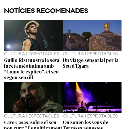
NOTÍCIES RECOMENADES
CULTURA I ESPECTACLES
CULTURA I ESPECTACLES
Guillo Rist mostra la seva
Un viatge sensorial per la
faceta més íntima amb
Seu d’Ègara
“Cómo le explico”, el seu
segon senzill
CULTURA I ESPECTACLES
CULTURA I ESPECTACLES
Caye Casas, sobre el seu
On sonen les veus de
nou curt: "És políticament
Terrassa aquestes