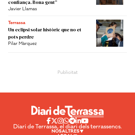
confiança. Bona gent”
Javier Llamas
Terrassa
Un eclipsi solar històric que no et
pots perdre
Pilar Màrquez
Diari de Terrassa, el diari dels terrassencs.
NOSALTRES