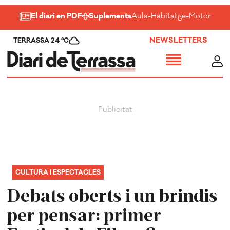
El diari en PDF
Suplements
Aula
-
Habitatge
-
Motor
-
Salu
NEWSLETTERS
TERRASSA 24 ºC
CULTURA I ESPECTACLES
Debats oberts i un brindis
per pensar: primer