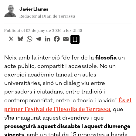
Javier Llamas
Redactor al Diari de Terrassa
Publicat el 05 de juny de 2026 a les 21:38
X
Bluesky
WhatsApp
Telegram
LinkedIn
Facebook
Email
Neix amb la intenció “de fer de la
filosofia
un
acte públic, compartit i accessible. No un
exercici acadèmic tancat en aules
universitàries, sinó un diàleg viu entre
pensadors i ciutadans, entre tradició i
És el
contemporaneïtat, entre la teoria i la vida”.
primer Festival de Filosofia de Terrassa
, que
s'ha inaugurat aquest divendres i que
prosseguirà aquest dissabte i aquest diumenge
vinents
, amb un total de 15 propostes a banda