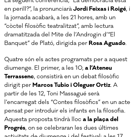
La següent conferència, “La democràcia està
en perill?”, la pronunciarà
Jordi Feixas i Roigé
, i
la jornada acabarà, a les 21 hores, amb un
“còctel filosòfic teatralitzat”, amb lectura
dramatitzada del Mite de l’Androgin d’“El
Banquet” de Plató, dirigida per
Rosa Aguado
.
Quatre són els actes programats per a aquest
diumenge. El primer, a les 10,
a l’Ateneu
Terrassenc
, consistirà en un debat filosòfic
dirigit per
Marcos Tubio i Oleguer Ortiz
. A
partir de les 12, Toni Massagué serà
l’encarregat dels “Contes filosòfics” en un acte
pensat per introduir els infants en la filosofia.
Aquesta proposta tindrà lloc
a la plaça del
Progrés
, on se celebraran les dues últimes
activitats de diumenge i del festival: a les 17