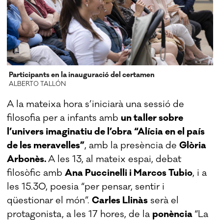
Participants en la inauguració del certamen
ALBERTO TALLÓN
A la mateixa hora s’iniciarà una sessió de
filosofia per a infants amb
un taller sobre
l’univers imaginatiu de l’obra “Alícia en el país
de les meravelles”
, amb la presència de
Glòria
Arbonès.
A les 13, al mateix espai, debat
filosòfic amb
Ana Puccinelli i Marcos Tubio
, i a
les 15.30, poesia “per pensar, sentir i
qüestionar el món”.
Carles Llinàs
serà el
protagonista, a les 17 hores, de la
ponència
“La