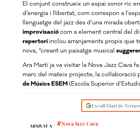
El conjunt construeix un espai sonor ric e
d’energia i llibertat, com correspon a l’espa
llenguatge del jazz des d’una mirada obert
improvisació
com a element central del di
repertori
inclou arranjaments propis que t
nova, “creant un paisatge musical
suggere
Ara Martí ja va visitar la Nova Jazz Cava
marc del mateix projecte, la col·laboraci
de Músics ESEM
(Escola Superior d’Estudis
Escull Diari de Terras
Nova Jazz Cava
ARXIVAT A