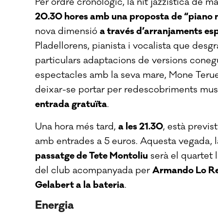
Per ordre cronològic, la nit jazzística de ma
20.30 hores amb una proposta de “piano 
nova dimensió
a través d’arranjaments espe
Pladellorens, pianista i vocalista que desgr
particulars adaptacions de versions cone
espectacles amb la seva mare, Mone Teruel. 
deixar-se portar per redescobriments musi
entrada gratuïta
.
Una hora més tard,
a les 21.30
, està previs
amb entrades a 5 euros. Aquesta vegada, l
passatge de Tete Montoliu
serà el quartet 
del club acompanyada per
Armando Lo Re a
Gelabert a la bateria
.
Energia