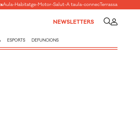
ts
Aula
-
Habitatge
-
Motor
-
Salut
-
A taula
-
connecTerrassa
NEWSLETTERS
A
ESPORTS
DEFUNCIONS