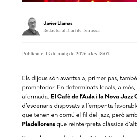
Javier Llamas
Redactor al Diari de Terrassa
Publicat el 13 de maig de 2026 a les 18:07
Els dijous són avantsala, primer pas, tamb
prometedor. En determinats locals, a més, 
afermada.
El Cafè de l’Aula i la Nova Jazz
d’escenaris disposats a l’empenta favorabl
que tenen en comú el fil del jazz, però amb
Pladellorens
que reinterpreta clàssics d’al