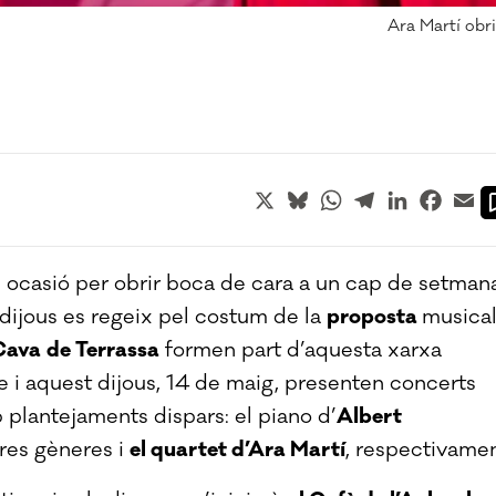
Ara Martí obri
X
Bluesky
WhatsApp
Telegram
LinkedIn
Faceb
Em
é ocasió per obrir boca de cara a un cap de setman
dijous es regeix pel costum de la
proposta
musica
 Cava
de Terrassa
formen part d’aquesta xarxa
e i aquest dijous, 14 de maig, presenten concerts
 plantejaments dispars: el piano d’
Albert
tres gèneres i
el quartet d’Ara Martí
, respectivamen