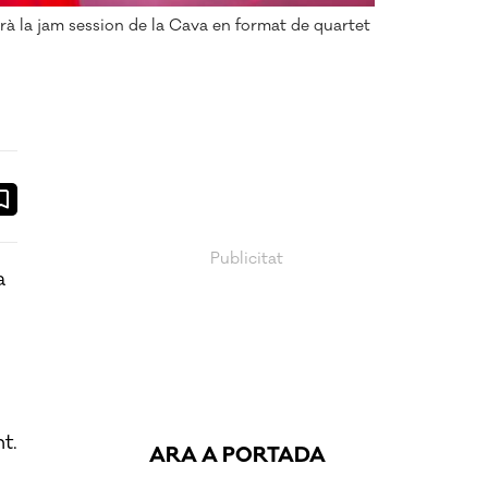
rà la jam session de la Cava en format de quartet
ook
ail
a
l
t.
ARA A PORTADA