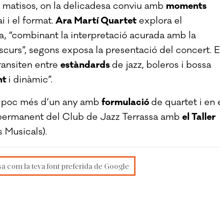
n matisos, on la delicadesa conviu amb
moments
i i el format.
Ara Martí Quartet
explora el
a, “combinant la interpretació acurada amb la
scurs”, segons exposa la presentació del concert. E
ransiten entre
estàndards
de jazz, boleros i bossa
nt
i dinàmic”.
 fa poc més d’un any amb
formulació
de quartet i en 
ó permanent del Club de Jazz Terrassa amb
el Taller
 Musicals).
sa com la teva font preferida de Google