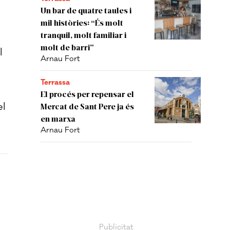
Un bar de quatre taules i
mil històries: “És molt
tranquil, molt familiar i
molt de barri”
l
Arnau Fort
Terrassa
El procés per repensar el
el
Mercat de Sant Pere ja és
en marxa
Arnau Fort