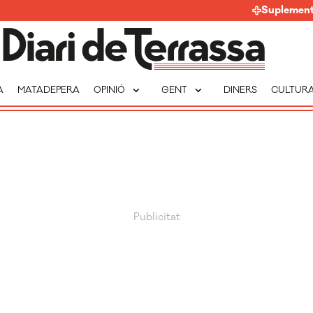
Suplemen
expand_more
expand_more
A
MATADEPERA
OPINIÓ
GENT
DINERS
CULTUR