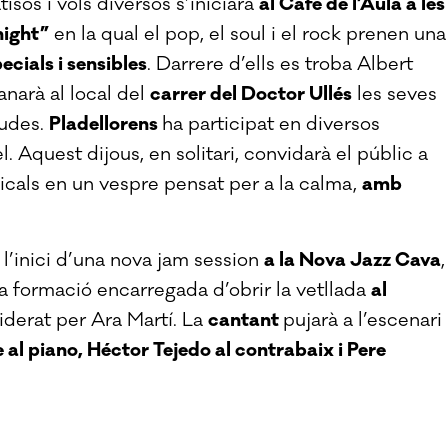
tisos i vols diversos s’iniciarà
al Cafè de l’Aula a les
night”
en la qual el pop, el soul i el rock prenen una
cials i sensibles
. Darrere d’ells es troba Albert
anarà al local del
carrer del Doctor Ullés
les seves
gudes.
Pladellorens
ha participat en diversos
Aquest dijous, en solitari, convidarà el públic a
cals en un vespre pensat per a la calma,
amb
t l’inici d’una nova jam session
a la Nova Jazz Cava
,
a formació encarregada d’obrir la vetllada
al
liderat per Ara Martí. La
cantant
pujarà a l’escenari
l piano, Héctor Tejedo al contrabaix i Pere