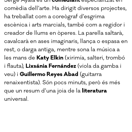
comèdia dell’arte. Ha dirigit diversos projectes,
ha treballat com a coreògraf d’esgrima
escènica i arts marcials, també com a regidor i
creador de llums en òperes. La parella saltarà,
cavalcarà en ases imaginaris, llança o espasa en
rest, o darga antiga, mentre sona la música a
les mans de
Katy Elkin
(xirimía, salteri, trombó
i flauta),
Lixsánia Fernández
(viola da gamba i
veu) i
Guillermo Reyes Abad
(guitarra
renaixentista). Són pocs minuts, però és més
que un resum d’una joia de la
literatura
universal.