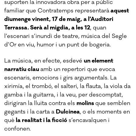
suporten la innovadora obra per a públic
familiar que Contratemps representarà
aquest
diumenge vinent, 17 de maig,
a l’Auditori
Terrassa. Serà al migdia, a les 12
, quan
l’escenari s’inundi de teatre, música del Segle
d’Or en viu, humor i un punt de bogeria.
La música, en efecte, esdevé
un element
narratiu clau
amb un repertori que evoca
escenaris, emocions i girs argumentals. La
xirimía, el trombó, el salteri, la flauta, la viola da
gamba i la guitarra, i la veu, per descomptat,
dirigiran la lluita contra els
molins
que semblen
gegants i la carta a
Dulcinea
, o els moments en
què
la realitat i la ficció
s’encavalquen i
confonen.