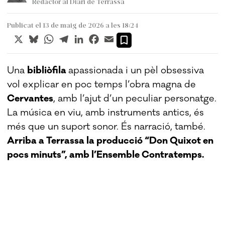
Redactor al Diari de Terrassa
Publicat el 13 de maig de 2026 a les 18:24
X
Bluesky
WhatsApp
Telegram
LinkedIn
Facebook
Email
Una
bibliòfila
apassionada i un pèl obsessiva
vol explicar en poc temps l’obra magna de
Cervantes
, amb l’ajut d’un peculiar personatge.
La música en viu, amb instruments antics, és
més que un suport sonor. És narració, també.
Arriba a Terrassa la producció “Don Quixot en
pocs minuts”, amb l’Ensemble Contratemps.