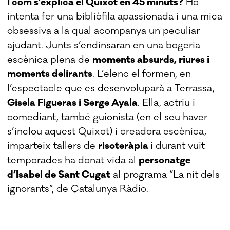
I com s’explica el Quixot en 45 minuts?
Ho
intenta fer una bibliòfila apassionada i una mica
obsessiva a la qual acompanya un peculiar
ajudant. Junts s’endinsaran en una bogeria
escènica plena de
moments absurds, riures i
moments delirants
. L’elenc el formen, en
l’espectacle que es desenvoluparà a Terrassa,
Gisela Figueras i Serge Ayala
. Ella, actriu i
comediant, també guionista (en el seu haver
s’inclou aquest Quixot) i creadora escènica,
imparteix tallers de
risoteràpia
i durant vuit
temporades ha donat vida al
personatge
d’Isabel de Sant Cugat
al programa “La nit dels
ignorants”, de Catalunya Ràdio.