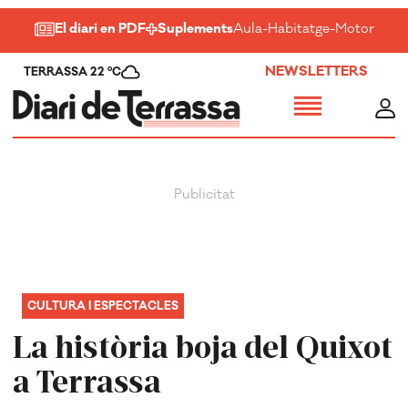
El diari en PDF
Suplements
Aula
-
Habitatge
-
Motor
-
Salu
NEWSLETTERS
TERRASSA 22 ºC
CULTURA I ESPECTACLES
La història boja del Quixot
a Terrassa