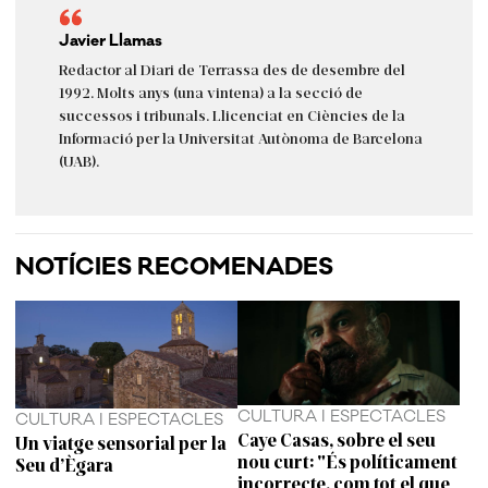
Javier Llamas
Redactor al Diari de Terrassa des de desembre del
1992. Molts anys (una vintena) a la secció de
successos i tribunals. Llicenciat en Ciències de la
Informació per la Universitat Autònoma de Barcelona
(UAB).
NOTÍCIES RECOMENADES
CULTURA I ESPECTACLES
CULTURA I ESPECTACLES
Caye Casas, sobre el seu
Un viatge sensorial per la
nou curt: "És políticament
Seu d’Ègara
incorrecte, com tot el que