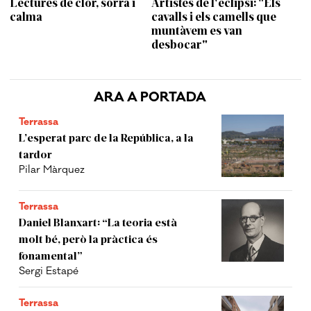
Lectures de clor, sorra i
Artistes de l'eclipsi: "Els
calma
cavalls i els camells que
muntàvem es van
desbocar"
ARA A PORTADA
Terrassa
L’esperat parc de la República, a la
tardor
Pilar Màrquez
Terrassa
Daniel Blanxart: “La teoria està
molt bé, però la pràctica és
fonamental”
Sergi Estapé
Terrassa