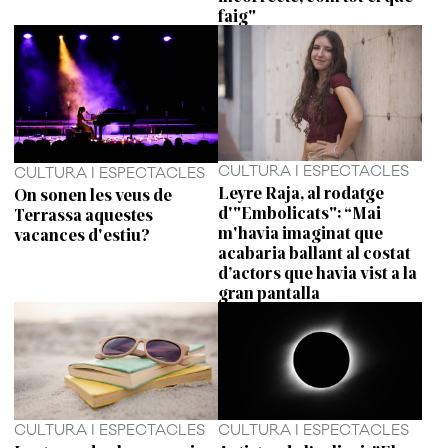
faig"
CULTURA I ESPECTACLES
CULTURA I ESPECTACLES
Leyre Raja, al rodatge
On sonen les veus de
d'"Embolicats": “Mai
Terrassa aquestes
m'havia imaginat que
vacances d'estiu?
acabaria ballant al costat
d’actors que havia vist a la
gran pantalla
CULTURA I ESPECTACLES
CULTURA I ESPECTACLES