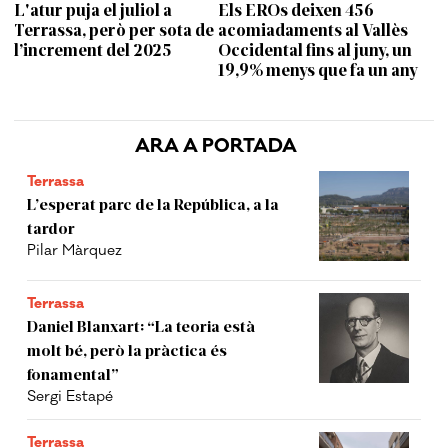
L'atur puja el juliol a
Els EROs deixen 456
Terrassa, però per sota de
acomiadaments al Vallès
l’increment del 2025
Occidental fins al juny, un
19,9% menys que fa un any
ARA A PORTADA
Terrassa
L’esperat parc de la República, a la
tardor
Pilar Màrquez
Terrassa
Daniel Blanxart: “La teoria està
molt bé, però la pràctica és
fonamental”
Sergi Estapé
Terrassa