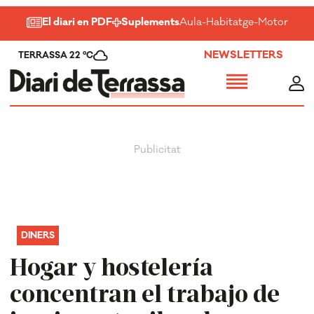
El diari en PDF
Suplements
Aula
-
Habitatge
-
Motor
-
Salu
NEWSLETTERS
TERRASSA 22 ºC
DINERS
Hogar y hostelería
concentran el trabajo de