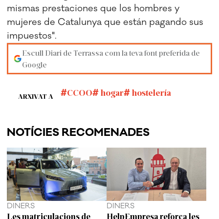
mismas prestaciones que los hombres y
mujeres de Catalunya que están pagando sus
impuestos".
Escull Diari de Terrassa com la teva font preferida de
Google
CCOO
hogar
hostelería
ARXIVAT A
NOTÍCIES RECOMENADES
DINERS
DINERS
Les matriculacions de
HelpEmpresa reforça les