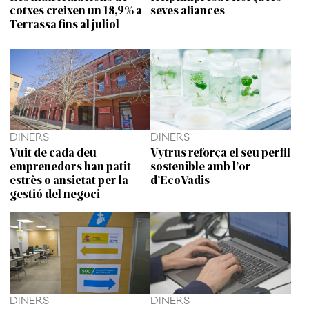
cotxes creixen un 18,9% a
seves aliances
Terrassa fins al juliol
DINERS
DINERS
Vuit de cada deu
Vytrus reforça el seu perfil
emprenedors han patit
sostenible amb l’or
estrès o ansietat per la
d’EcoVadis
gestió del negoci
DINERS
DINERS