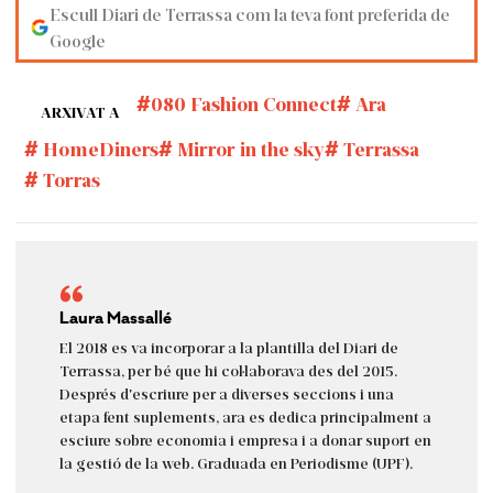
Escull Diari de Terrassa com la teva font preferida de
Google
080 Fashion Connect
Ara
ARXIVAT A
HomeDiners
Mirror in the sky
Terrassa
Torras
Laura Massallé
El 2018 es va incorporar a la plantilla del Diari de
Terrassa, per bé que hi col·laborava des del 2015.
Després d'escriure per a diverses seccions i una
etapa fent suplements, ara es dedica principalment a
esciure sobre economia i empresa i a donar suport en
la gestió de la web. Graduada en Periodisme (UPF).