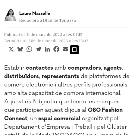
Laura Massallé
Redactora a Diari de Terrassa
Publicat el 31 de març de 2022 a les 07:15
Actualitzat el 06 de març de 2023 a les 16:43
X
Bluesky
WhatsApp
Telegram
LinkedIn
Facebook
Email
Establir
contactes
amb
compradors
,
agents
,
distribuïdors
,
representants
de plataformes de
comerç electrònic i altres perfils professionals
amb alta capacitat de compra internacional.
Aquest és l’objectiu que tenen les marques
que participen aquest dijous al
080 Fashion
Connect
, un
espai comercial
organitzat pel
Departament d’Empresa i Treball i pel Clúster