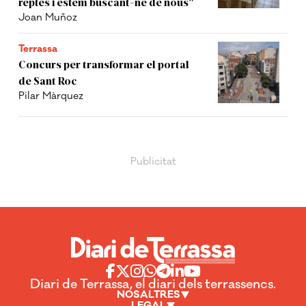
reptes i estem buscant-ne de nous"
Joan Muñoz
Terrassa
Concurs per transformar el portal
de Sant Roc
Pilar Màrquez
Diari de Terrassa, el diari dels terrassencs.
NOSALTRES
LEGAL