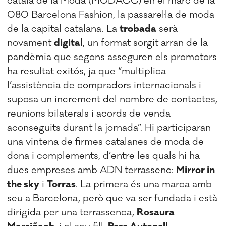
català de la Moda (MODACC) en el marc de la
080 Barcelona Fashion, la passarel·la de moda
de la capital catalana. La
trobada
serà
novament
digital
, un format sorgit arran de la
pandèmia que segons asseguren els promotors
ha resultat exitós, ja que “multiplica
l’assistència de compradors internacionals i
suposa un increment del nombre de contactes,
reunions bilaterals i acords de venda
aconseguits durant la jornada”. Hi participaran
una vintena de firmes catalanes de moda de
dona i complements, d’entre les quals hi ha
dues empreses amb ADN terrassenc:
Mirror in
the sky
i
Torras
. La primera és una marca amb
seu a Barcelona, però que va ser fundada i està
dirigida per una terrassenca,
Rosaura