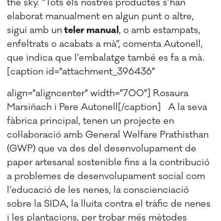
the sky. “Tots els nostres productes s’han
elaborat manualment en algun punt o altre,
sigui amb un
teler manual
, o amb estampats,
enfeltrats o acabats a mà”, comenta Autonell,
que indica que l’embalatge també es fa a mà.
[caption id="attachment_396436"
align="aligncenter" width="700"]
Rosaura
Marsiñach i Pere Autonell[/caption] A la seva
fàbrica principal, tenen un projecte en
col·laboració amb General Welfare Prathisthan
(GWP) que va des del desenvolupament de
paper artesanal sostenible fins a la contribució
a problemes de desenvolupament social com
l’educació de les nenes, la conscienciació
sobre la SIDA, la lluita contra el tràfic de nenes
i les plantacions, per trobar més mètodes