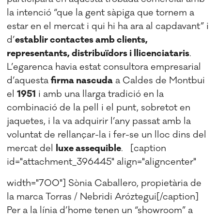
la intenció “que la gent sàpiga que tornem a
estar en el mercat i qui hi ha ara al capdavant” i
d’
establir contactes amb clients,
representants, distribuïdors i llicenciataris
.
L’egarenca havia estat consultora empresarial
d’aquesta
firma nascuda
a Caldes de Montbui
el
1951
i amb una llarga tradició en la
combinació de la pell i el punt, sobretot en
jaquetes, i la va adquirir l’any passat amb la
voluntat de rellançar-la i fer-se un lloc dins del
mercat del
luxe assequible
. [caption
id="attachment_396445" align="aligncenter"
width="700"]
Sònia Caballero, propietària de
la marca Torras / Nebridi Aróztegui[/caption]
Per a la línia d’home tenen un “showroom” a