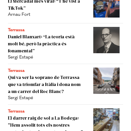
El Mercadal més viral: “T’he vist a
TikTok”
Arnau Fort
Terrassa
Daniel Blanxart: “La teoria està
molt bé, però la pràctica és
fonamental”
Sergi Estapé
Terrassa
Qui va ser la soprano de Terrassa
que va triomfar a Itàlia i dona nom
a un carrer del Roc Blanc?
Sergi Estapé
Terrassa
El darrer raig de sol a La Bodega:
"Hem assolit tots els nostres