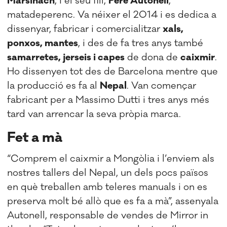
Marsiñach
, i el seu fill,
Pere Autonell
,
matadeperenc. Va néixer el 2014 i es dedica a
dissenyar, fabricar i comercialitzar
xals,
ponxos, mantes
, i des de fa tres anys també
samarretes, jerseis i capes
de dona de
caixmir
.
Ho dissenyen tot des de Barcelona mentre que
la producció es fa al
Nepal
. Van començar
fabricant per a Massimo Dutti i tres anys més
tard van arrencar la seva pròpia marca.
Fet a mà
“Comprem el caixmir a Mongòlia i l’enviem als
nostres tallers del Nepal, un dels pocs països
en què treballen amb teleres manuals i on es
preserva molt bé allò que es fa a mà”, assenyala
Autonell, responsable de vendes de Mirror in