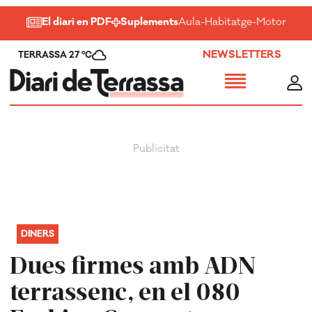
El diari en PDF
Suplements
Aula
-
Habitatge
-
Motor
-
Salu
NEWSLETTERS
TERRASSA 27 ºC
DINERS
Dues firmes amb ADN
terrassenc, en el 080