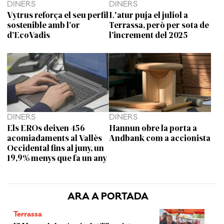
DINERS
DINERS
Vytrus reforça el seu perfil
L'atur puja el juliol a
sostenible amb l’or
Terrassa, però per sota de
d’EcoVadis
l’increment del 2025
DINERS
DINERS
Els EROs deixen 456
Hannun obre la porta a
acomiadaments al Vallès
Andbank com a accionista
Occidental fins al juny, un
19,9% menys que fa un any
ARA A PORTADA
Terrassa