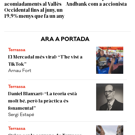
acomiadaments al Vallès
Andbank com a accionista
Occidental fins al juny, un
19,9% menys que fa un any
ARA A PORTADA
Terrassa
El Mercadal més viral: “T’he vist a
TikTok”
Arnau Fort
Terrassa
Daniel Blanxart: “La teoria està
molt bé, però la pràctica és
fonamental”
Sergi Estapé
Terrassa