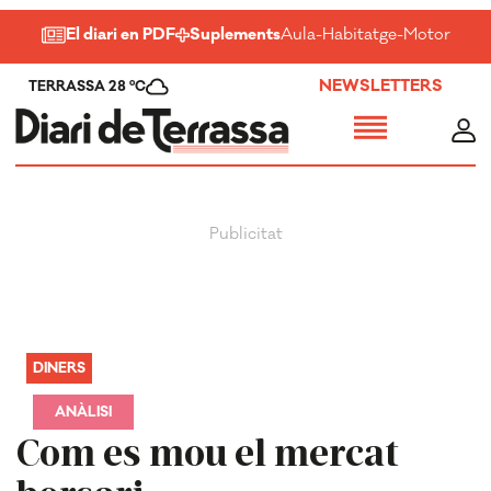
El diari en PDF
Suplements
Aula
-
Habitatge
-
Motor
-
Salu
NEWSLETTERS
TERRASSA 28 ºC
DINERS
ANÀLISI
Com es mou el mercat