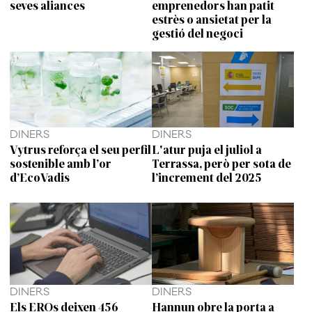
seves aliances
emprenedors han patit
estrès o ansietat per la
gestió del negoci
DINERS
DINERS
Vytrus reforça el seu perfil
L'atur puja el juliol a
sostenible amb l’or
Terrassa, però per sota de
d’EcoVadis
l’increment del 2025
DINERS
DINERS
Els EROs deixen 456
Hannun obre la porta a