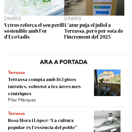
DINERS
DINERS
Vytrus reforça el seu perfil
L'atur puja el juliol a
sostenible amb l’or
Terrassa, però per sota de
d’EcoVadis
l’increment del 2025
ARA A PORTADA
Terrassa
Terrassa compta amb 163 pisos
turístics, sobretot a les àrees més
cèntriques
Pilar Màrquez
Terrassa
Rosa Mora i López: “La cultura
popular és l’essència del poble”