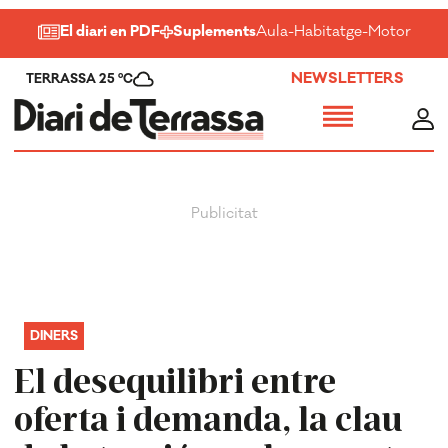
El diari en PDF
Suplements
Aula
-
Habitatge
-
Motor
-
Salu
NEWSLETTERS
TERRASSA 25 ºC
DINERS
El desequilibri entre
oferta i demanda, la clau