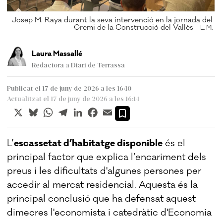
Josep M. Raya durant la seva intervenció en la jornada del
Gremi de la Construcció del Vallès -
L. M.
Laura Massallé
Redactora a Diari de Terrassa
Publicat el 17 de juny de 2026 a les 16:10
Actualitzat el 17 de juny de 2026 a les 16:14
X
Bluesky
WhatsApp
Telegram
LinkedIn
Facebook
Email
L’
escassetat d’habitatge disponible
és el
principal factor que explica l’encariment dels
preus i les dificultats d'algunes persones per
accedir al mercat residencial. Aquesta és la
principal conclusió que ha defensat aquest
dimecres l'economista i catedràtic d'Economia