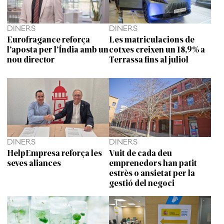
DINERS
DINERS
Eurofragance reforça
Les matriculacions de
l’aposta per l’Índia amb un
cotxes creixen un 18,9% a
nou director
Terrassa fins al juliol
DINERS
DINERS
HelpEmpresa reforça les
Vuit de cada deu
seves aliances
emprenedors han patit
estrès o ansietat per la
gestió del negoci