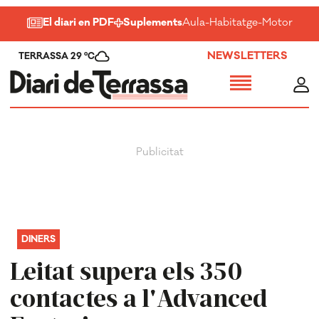
El diari en PDF
Suplements
Aula
-
Habitatge
-
Motor
-
Salu
NEWSLETTERS
TERRASSA 29 ºC
DINERS
Leitat supera els 350
contactes a l'Advanced