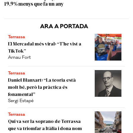
19,9% menys que fa un any
ARA A PORTADA
Terrassa
El Mercadal més viral: “T’he vist a
TikTok”
Arnau Fort
Terrassa
Daniel Blanxart: “La teoria està
molt bé, però la pràctica és
fonamental”
Sergi Estapé
Terrassa
Qui va ser la soprano de Terrassa
que va triomfar a Itàlia i dona nom