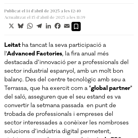
Publicat el 14 d’abril de 2025 a les 12:40
Actualitzat el 15 d’abril de 2025 a les 11:39
X
Bluesky
WhatsApp
Telegram
LinkedIn
Facebook
Email
Leitat
ha tancat la seva participació a
l'
Advanced Factories
, la fira anual més
destacada d’innovació per a professionals del
sector industrial espanyol, amb un molt bon
balanç. Des del centre tecnològic amb seu a
Terrassa, que ha exercit com a "
global partner
"
del saló, asseguren que el seu estand es va
convertir la setmana passada en punt de
trobada de professionals i empreses del
sector interessades a conèixer les nombroses
solucions d’indústria digital permetent,