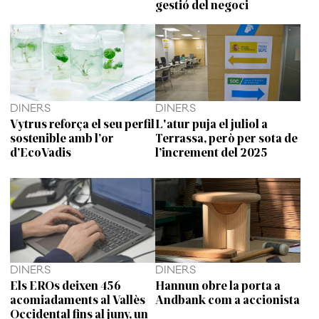
gestió del negoci
DINERS
DINERS
Vytrus reforça el seu perfil
L'atur puja el juliol a
sostenible amb l’or
Terrassa, però per sota de
d’EcoVadis
l’increment del 2025
DINERS
DINERS
Els EROs deixen 456
Hannun obre la porta a
acomiadaments al Vallès
Andbank com a accionista
Occidental fins al juny, un