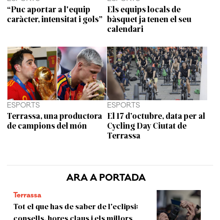
“Puc aportar a l'equip
Els equips locals de
caràcter, intensitat i gols”
bàsquet ja tenen el seu
calendari
ESPORTS
ESPORTS
Terrassa, una productora
El 17 d’octubre, data per al
de campions del món
Cycling Day Ciutat de
Terrassa
ARA A PORTADA
Terrassa
Tot el que has de saber de l'eclipsi:
consells, hores claus i els millors