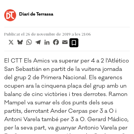
Diari de Terrassa
Publicat el 26 de novembre de 2019 a les 21:06
X
Bluesky
WhatsApp
Telegram
LinkedIn
Facebook
Email
El CTT Els Amics va superar per 4 a 2 l'Atlético
San Sebastián en partit de la vuitena jornada
del grup 2 de Primera Nacional. Els egarencs
ocupen ara la cinquena plaça del grup amb un
balanç de cinc victòries i tres derrotes. Ramon
Mampel va sumar els dos punts dels seus
partits, derrotant Ander Cerpas per 3 a 0 i
Antoni Varela també per 3 a 0. Gerard Mádico,
per la seva part, va guanyar Antonio Varela per