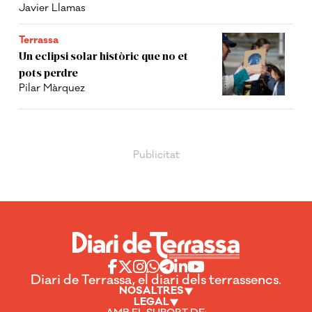
Javier Llamas
Terrassa
Un eclipsi solar històric que no et
pots perdre
Pilar Màrquez
Diari de Terrassa, el diari dels terrassencs.
NOSALTRES
LEGAL