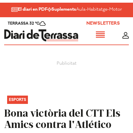
El diari en PDF
Suplements
Aula
-
Habitatge
-
Motor
-
Salu
NEWSLETTERS
TERRASSA 32 ºC
ESPORTS
Bona victòria del CTT Els
Amics contra l'Atlético