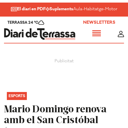
El diari en PDF
Suplements
Aula
-
Habitatge
-
Motor
-
Salu
NEWSLETTERS
TERRASSA 24 ºC
ESPORTS
Mario Domingo renova
amb el San Cristóbal