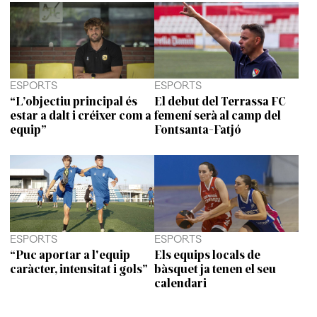
ESPORTS
ESPORTS
“L’objectiu principal és
El debut del Terrassa FC
estar a dalt i créixer com a
femení serà al camp del
equip”
Fontsanta-Fatjó
ESPORTS
ESPORTS
“Puc aportar a l'equip
Els equips locals de
caràcter, intensitat i gols”
bàsquet ja tenen el seu
calendari