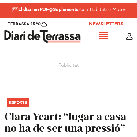
El diari en PDF
Suplements
Aula
-
Habitatge
-
Motor
-
Salu
NEWSLETTERS
TERRASSA 25 ºC
ESPORTS
Clara Ycart: “Jugar a casa
no ha de ser una pressió”