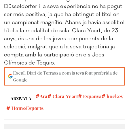
Düsseldorfer i la seva experiència no ha pogut
ser més positiva, ja que ha obtingut el títol en
un campionat magnífic. Abans ja havia assolit el
títol a la modalitat de sala. Clara Ycart, de 23
anys, és una de les joves components de la
selecció, malgrat que a la seva trajectòria ja
compta amb la participació en els Jocs
Olímpics de Tòquio.
Escull Diari de Terrassa com la teva font preferida de
Google
Ara
Clara Ycart
Espanya
hockey
ARXIVAT A
HomeEsports