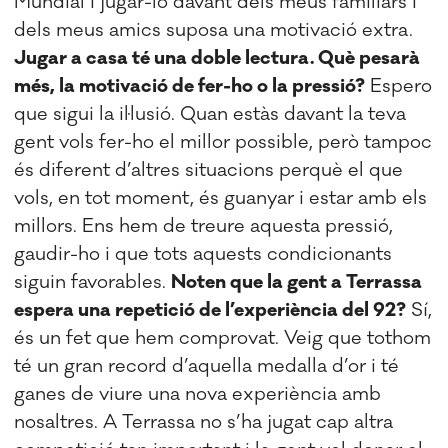
Mundial i jugar-lo davant dels meus familiars i
dels meus amics suposa una motivació extra.
Jugar a casa té una doble lectura. Què pesarà
més, la motivació de fer-ho o la pressió?
Espero
que sigui la il·lusió. Quan estàs davant la teva
gent vols fer-ho el millor possible, però tampoc
és diferent d’altres situacions perquè el que
vols, en tot moment, és guanyar i estar amb els
millors. Ens hem de treure aquesta pressió,
gaudir-ho i que tots aquests condicionants
siguin favorables.
Noten que la gent a Terrassa
espera una repetició de l’experiència del 92?
Sí,
és un fet que hem comprovat. Veig que tothom
té un gran record d’aquella medalla d’or i té
ganes de viure una nova experiència amb
nosaltres. A Terrassa no s’ha jugat cap altra