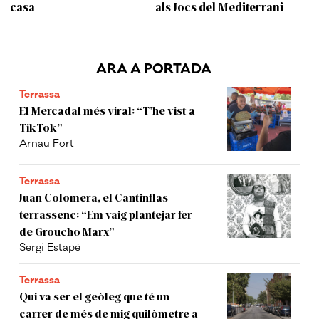
casa
als Jocs del Mediterrani
ARA A PORTADA
Terrassa
El Mercadal més viral: “T’he vist a
TikTok”
Arnau Fort
Terrassa
Juan Colomera, el Cantinflas
terrassenc: “Em vaig plantejar fer
de Groucho Marx”
Sergi Estapé
Terrassa
Qui va ser el geòleg que té un
carrer de més de mig quilòmetre a