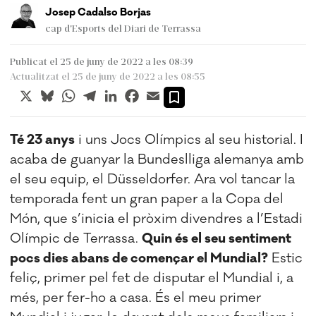
Josep Cadalso Borjas
cap d'Esports del Diari de Terrassa
Publicat el 25 de juny de 2022 a les 08:39
Actualitzat el 25 de juny de 2022 a les 08:55
X
Bluesky
WhatsApp
Telegram
LinkedIn
Facebook
Email
Té 23 anys
i uns Jocs Olímpics al seu historial. I
acaba de guanyar la Bundeslliga alemanya amb
el seu equip, el Düsseldorfer. Ara vol tancar la
temporada fent un gran paper a la Copa del
Món, que s’inicia el pròxim divendres a l’Estadi
Olímpic de Terrassa.
Quin és el seu sentiment
pocs dies abans de començar el Mundial?
Estic
feliç, primer pel fet de disputar el Mundial i, a
més, per fer-ho a casa. És el meu primer