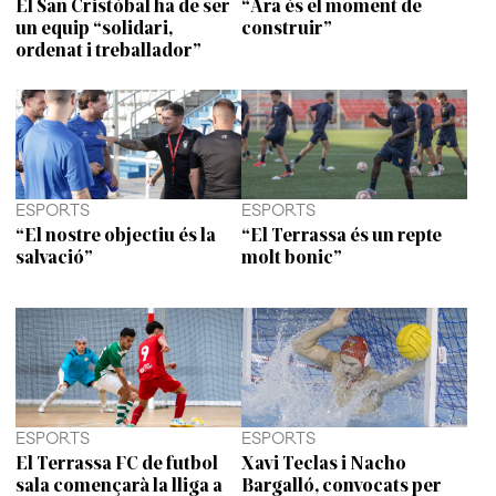
El San Cristóbal ha de ser
“Ara és el moment de
un equip “solidari,
construir”
ordenat i treballador”
ESPORTS
ESPORTS
“El nostre objectiu és la
“El Terrassa és un repte
salvació”
molt bonic”
ESPORTS
ESPORTS
El Terrassa FC de futbol
Xavi Teclas i Nacho
sala començarà la lliga a
Bargalló, convocats per