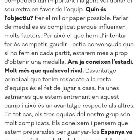
competició tan important i la gent vol donar el
seu extra en favor de l’equip.
Quin és
l’objectiu?
Fer el millor paper possible. Parlar
de medalles és complicat perquè influeixen
molts factors. Per això el que hem d’intentar
fer és competir, gaudir. I estic convençuda que
si ho fem en cada partit, estarem més a prop
d’obtenir una medalla.
Ara ja coneixen l’estadi.
Molt més que qualsevol rival.
L’avantatge
principal que tenim respecte a la resta
d’equips és el fet de jugar a casa. Fa unes
setmanes que estem entrenant en aquest
camp i això és un avantatge respecte als altres.
En tot cas, els tres equips del nostre grup són
molt complicats. Els coneixem i pensem que
estem preparades per guanyar-los
Espanya va