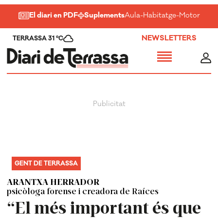
El diari en PDF
Suplements
Aula
-
Habitatge
-
Motor
-
Salu
NEWSLETTERS
TERRASSA 31 ºC
GENT DE TERRASSA
ARANTXA HERRADOR
psicòloga forense i creadora de Raíces
“El més important és que