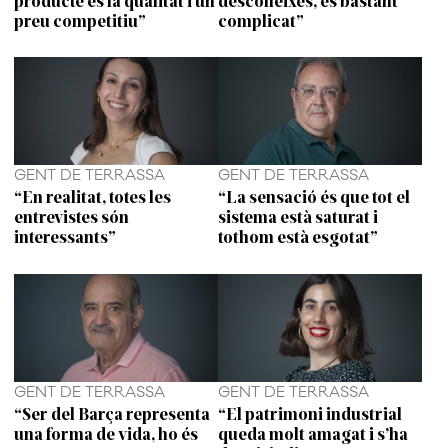
preu competitiu”
complicat”
GENT DE TERRASSA
GENT DE TERRASSA
“En realitat, totes les
“La sensació és que tot el
entrevistes són
sistema està saturat i
interessants”
tothom està esgotat”
GENT DE TERRASSA
GENT DE TERRASSA
“Ser del Barça representa
“El patrimoni industrial
una forma de vida, ho és
queda molt amagat i s’ha