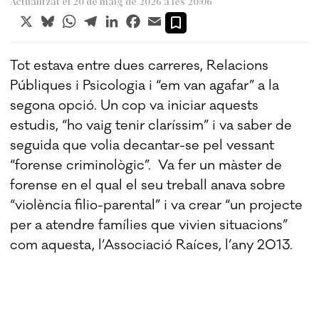
Actualitzat el 20 de maig de 2026 a les 20:06
X
Bluesky
WhatsApp
Telegram
LinkedIn
Facebook
Email
Tot estava entre dues carreres, Relacions
Públiques i Psicologia i “em van agafar” a la
segona opció. Un cop va iniciar aquests
estudis, “ho vaig tenir claríssim” i va saber de
seguida que volia decantar-se pel vessant
“forense criminològic”. Va fer un màster de
forense en el qual el seu treball anava sobre
“violència filio-parental” i va crear “un projecte
per a atendre famílies que vivien situacions”
com aquesta, l’Associació Raíces, l’any 2013.