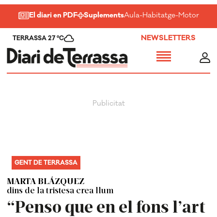
El diari en PDF
Suplements
Aula
-
Habitatge
-
Motor
-
Salu
NEWSLETTERS
TERRASSA 27 ºC
GENT DE TERRASSA
MARTA BLÁZQUEZ
dins de la tristesa crea llum
“Penso que en el fons l’art