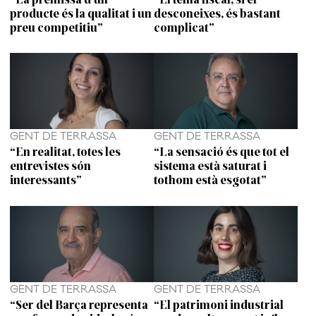
producte és la qualitat i un
desconeixes, és bastant
preu competitiu”
complicat”
GENT DE TERRASSA
GENT DE TERRASSA
“En realitat, totes les
“La sensació és que tot el
entrevistes són
sistema està saturat i
interessants”
tothom està esgotat”
GENT DE TERRASSA
GENT DE TERRASSA
“Ser del Barça representa
“El patrimoni industrial