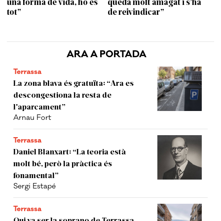
una forma de vida, ho és
queda molt amagat i s’ha
tot”
de reivindicar”
ARA A PORTADA
Terrassa
La zona blava és gratuïta: “Ara es
descongestiona la resta de
l'aparcament”
Arnau Fort
Terrassa
Daniel Blanxart: “La teoria està
molt bé, però la pràctica és
fonamental”
Sergi Estapé
Terrassa
Qui va ser la soprano de Terrassa