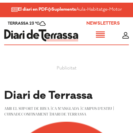
El diari en PDF
Suplements
Aula
-
Habitatge
-
Motor
-
Salu
NEWSLETTERS
TERRASSA 23 ºC
Diari de Terrassa
AMB EL SUPORT DE BBVA
CA N'ANGLADA
CAMPUS D'ESTIU
CUINADECONFINAMENT
DIARI DE TERRASSA