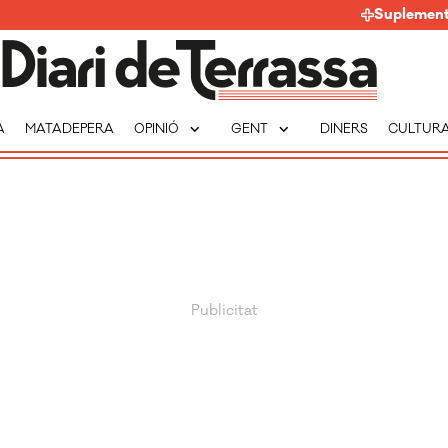
Suplemen
expand_more
expand_more
A
MATADEPERA
OPINIÓ
GENT
DINERS
CULTUR