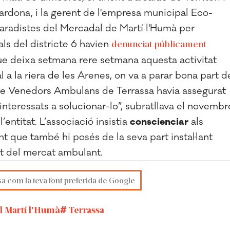
Cardona, i la gerent de l'empresa municipal Eco-
 paradistes del Mercadal de Martí l'Humà per
als del districte 6 havien
denunciat públicament
que deixa setmana rere setmana aquesta activitat
a la riera de les Arenes, on va a parar bona part d
de Venedors Ambulans de Terrassa havia assegurat
interessats a solucionar-lo”, subratllava el novembr
entitat. L’associació insistia
conscienciar
als
t que també hi posés de la seva part instal·lant
t del mercat ambulant.
sa com la teva font preferida de Google
 Martí l'Humà
Terrassa