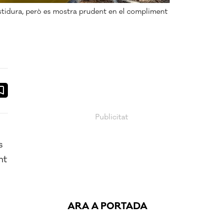
stidura, però es mostra prudent en el compliment
ook
ail
s
nt
ARA A PORTADA