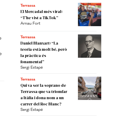
Terrassa
El Mercadal més viral:
“T’he vist a TikTok”
Arnau Fort
Terrassa
e
Daniel Blanxart: “La
teoria està molt bé, però
e
la pràctica és
fonamental”
Sergi Estapé
Terrassa
Qui va ser la soprano de
Terrassa que va triomfar
a Itàlia i dona nom a un
carrer del Roc Blanc?
Sergi Estapé