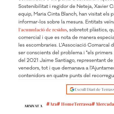
Sostenibilitat i regidor de Neteja, Xavier 
equip, Maria Cinta Blanch, han visitat els
informar-los sobre la mesura. Entitats veïn
l’acumulació de residus
, sobretot plàstics, 
comercial i que es nota de manera especial 
les escombraries. L’Associació Comarcal 
ser conscients del problema i "els primers 
del 2021 Jaime Santiago, representant de l’
venedors, tot i que demanava a l'Ajuntamen
contenidors en quatre punts del recorregu
Escull Diari de Terras
Ara
HomeTerrassa
Mercadal
ARXIVAT A