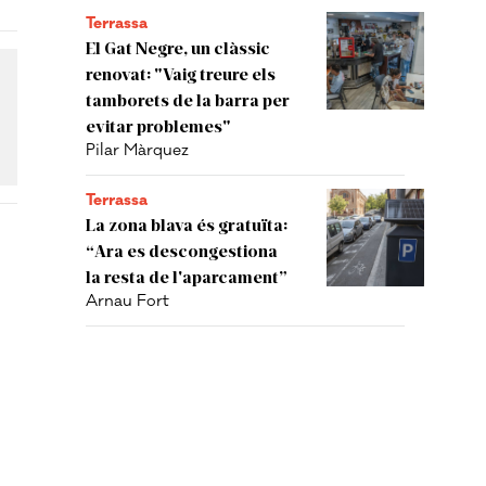
Terrassa
El Gat Negre, un clàssic
renovat: "Vaig treure els
tamborets de la barra per
evitar problemes"
Pilar Màrquez
Terrassa
La zona blava és gratuïta:
“Ara es descongestiona
la resta de l'aparcament”
Arnau Fort