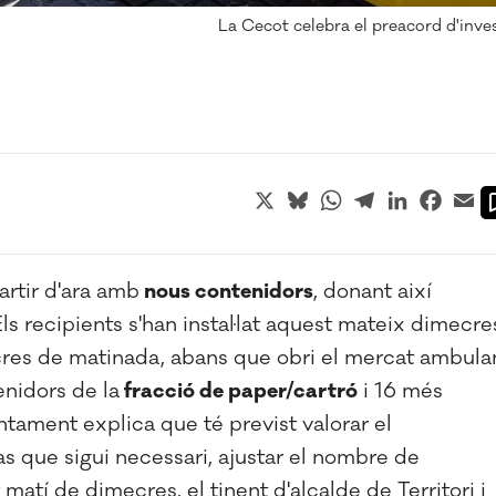
La Cecot celebra el preacord d'inve
X
Bluesky
WhatsApp
Telegram
LinkedIn
Faceb
Em
rtir d'ara amb
nous contenidors
, donant així
s recipients s'han instal·lat aquest mateix dimecre
ecres de matinada, abans que obri el mercat ambula
nidors de la
fracció de paper/cartró
i 16 més
ntament explica que té previst valorar el
s que sigui necessari, ajustar el nombre de
matí de dimecres, el tinent d'alcalde de Territori i