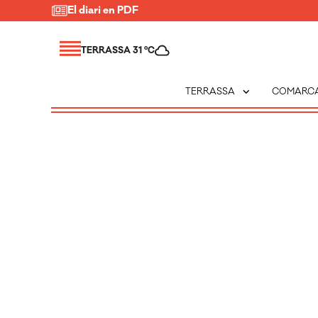
El diari en PDF
TERRASSA 31 ºC
expand_more
TERRASSA
COMARC