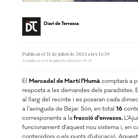
Diari de Terrassa
Publicat el 31 de juliol de 2024 a les 14:39
Actualitzat el 31 de juliol de 2024 a les 15:49
El
Mercadal de Martí l'Humà
comptarà a pa
resposta a les demandes dels paradistes. El
al llarg del recinte i es posaran cada dim
a l’avinguda de Béjar. Són, en total
16
conte
corresponents a la
fracció d'envasos.
L'Aju
funcionament d'aquest nou sistema i, en ca
contenidors o els punts d'ubicació. Aquest 