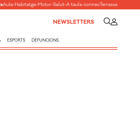
ts
Aula
-
Habitatge
-
Motor
-
Salut
-
A taula
-
connecTerrassa
NEWSLETTERS
A
ESPORTS
DEFUNCIONS