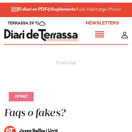
El diari en PDF
Suplements
Aula
-
Habitatge
-
Motor
-
Salu
NEWSLETTERS
TERRASSA 29 ºC
OPINIÓ
Faqs o fakes?
Josep Ballbe i Urrit