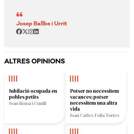
Josep Ballbe i Urrit
ALTRES OPINIONS
Jubilació ocupada en
Potser no necessitem
pobles petits
vacances; potser
necessitem una altra
Joan Roma i Cunill
vida
Joan Carles Folia Torres