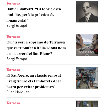
Terrassa
Daniel Blanxart: “La teoria està
molt bé, però la pràctica és
fonamental”
Sergi Estapé
Terrassa
Qui va ser la soprano de Terrassa
que va triomfar a Itàlia i dona nom
a un carrer del Roc Blanc?
Sergi Estapé
Terrassa
El Gat Negre, un clàssic renovat:
"Vaig treure els tamborets de la
barra per evitar problemes"
Pilar Màrquez
Terrassa