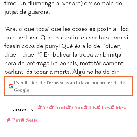
time, un diumenge al vespre) em sembla de
jutjat de guàrdia.
"Ara, sí que toca" que les coses es posin al lloc
que pertoca. Que es cantin les veritats com si
fossin cops de puny! Què és allò del "diuen,
diuen, diuen"? Embolicar la troca amb mitja
hora de pròrroga i/o penals, metafòricament
parlant, és tocar a morts. Algú ho ha de dir.
Escull Diari de Terrassa com la teva font preferida de
Google
Ací
Amb
Com
Els
Les
Més
ARXIVAT A
Per
Seus