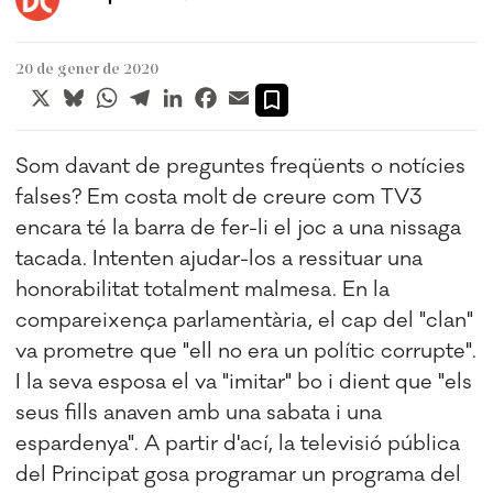
20 de gener de 2020
X
Bluesky
WhatsApp
Telegram
LinkedIn
Facebook
Email
Som davant de preguntes freqüents o notícies
falses? Em costa molt de creure com TV3
encara té la barra de fer-li el joc a una nissaga
tacada. Intenten ajudar-los a ressituar una
honorabilitat totalment malmesa. En la
compareixença parlamentària, el cap del "clan"
va prometre que "ell no era un polític corrupte".
I la seva esposa el va "imitar" bo i dient que "els
seus fills anaven amb una sabata i una
espardenya". A partir d'ací, la televisió pública
del Principat gosa programar un programa del