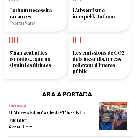
Tothom necessita
L’absentisme
vacances
interpel·la tothom
Txetxu Sanz
S’han acabat les
Les emissions de CO2
colònies... que no
dels incendis, un cas
siguin les últimes
rellevant d’interès
públic
ARA A PORTADA
Terrassa
El Mercadal més viral: “T’he vist a
TikTok”
Arnau Fort