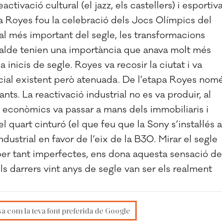
ctivació cultural (el jazz, els castellers) i esportiva
 Royes fou la celebració dels Jocs Olímpics del
cal més important del segle, les transformacions
alde tenien una importància que anava molt més
 a inicis de segle. Royes va recosir la ciutat i va
social existent però atenuada. De l’etapa Royes nom
ts. La reactivació industrial no es va produir, al
es econòmics va passar a mans dels immobiliaris i
l quart cinturó (el que feu que la Sony s’instal·lés a
ndustrial en favor de l’eix de la B30. Mirar el segle
i per tant imperfectes, ens dona aquesta sensació de
els darrers vint anys de segle van ser els realment
sa com la teva font preferida de Google