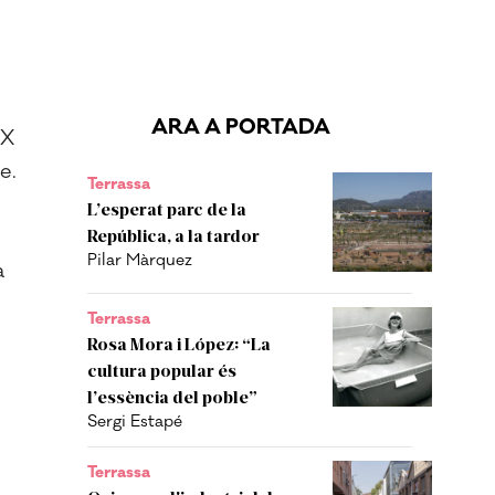
ARA A PORTADA
XX
e.
Terrassa
L’esperat parc de la
República, a la tardor
Pilar Màrquez
a
Terrassa
Rosa Mora i López: “La
cultura popular és
l’essència del poble”
Sergi Estapé
Terrassa