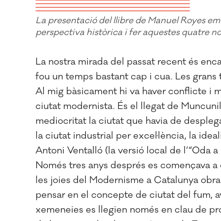
La presentació del llibre de Manuel Royes em 
perspectiva històrica i fer aquestes quatre n
La nostra mirada del passat recent és encar
fou un temps bastant cap i cua. Les grans t
Al mig bàsicament hi va haver conflicte i me
ciutat modernista. És el llegat de Muncunil
mediocritat la ciutat que havia de despleg
la ciutat industrial per excel·lència, la ide
Antoni Ventalló (la versió local de l’“Oda
Només tres anys després es començava a c
les joies del Modernisme a Catalunya obra
pensar en el concepte de ciutat del fum, av
xemeneies es llegien només en clau de pro