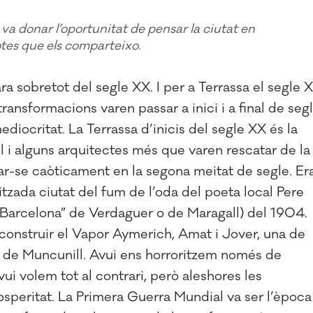
va donar l’oportunitat de pensar la ciutat en
otes que els comparteixo.
a sobretot del segle XX. I per a Terrassa el segle 
ransformacions varen passar a inici i a final de segl
diocritat. La Terrassa d’inicis del segle XX és la
l i alguns arquitectes més que varen rescatar de la
ar-se caòticament en la segona meitat de segle. Er
alitzada ciutat del fum de l’oda del poeta local Pere
 a Barcelona” de Verdaguer o de Maragall) del 1904.
onstruir el Vapor Aymerich, Amat i Jover, una de
 de Muncunill. Avui ens horroritzem només de
ui volem tot al contrari, però aleshores les
speritat. La Primera Guerra Mundial va ser l’època