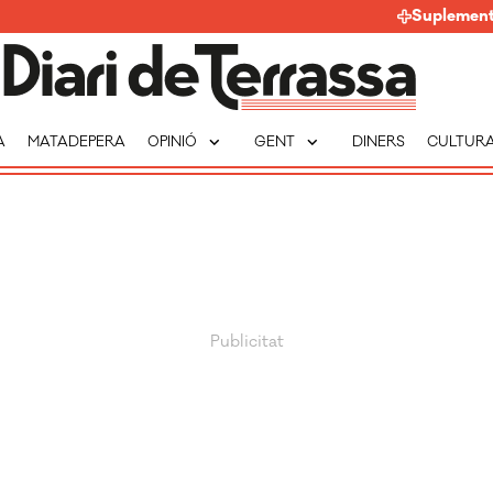
Suplemen
expand_more
expand_more
A
MATADEPERA
OPINIÓ
GENT
DINERS
CULTUR