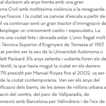
nal duríssim als anys trenta amb una gran
uerra Civil amb moltíssima violència a la rereguarda 
s foscos. I la ciutat va canviar d’escala a partir de
il va continuar sent un gran tractor d’immigració de
desplegar un creixement caòtic i especulatiu. La
a una ciutat feta i deixada estar. L’únic llegat molt
a Tècnica Superior d’Enginyers de Terrassa el 1957.
eixar perdre ser la seu de la Universitat Autònoma o
tt Packard. Els anys setanta i vuitanta foren els d
tèxtil, la que havia mogut la ciutat en els darrers
9, presidit per Manuel Royes fins al 2002, va ser 
 de la ciutat contemporània. Van ser els anys del
ificació dels barris, de les àrees de millora urbana a
zació del centre, del parc de Vallparadís, de
onnexió amb Barcelona per Vallvidrera i de l’eix de 