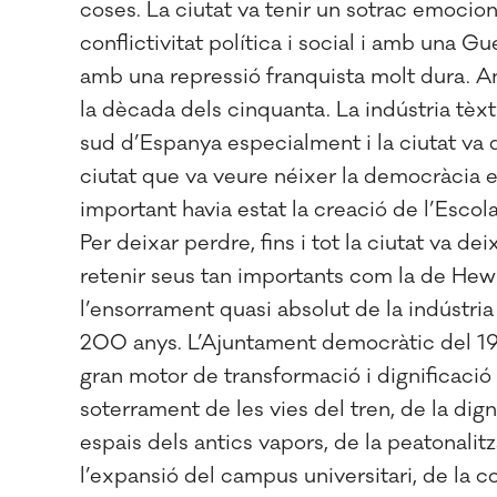
coses. La ciutat va tenir un sotrac emocio
conflictivitat política i social i amb una G
amb una repressió franquista molt dura. Any
la dècada dels cinquanta. La indústria tèxt
sud d’Espanya especialment i la ciutat va 
ciutat que va veure néixer la democràcia er
important havia estat la creació de l’Escol
Per deixar perdre, fins i tot la ciutat va d
retenir seus tan importants com la de Hewle
l’ensorrament quasi absolut de la indústria 
200 anys. L’Ajuntament democràtic del 197
gran motor de transformació i dignificació
soterrament de les vies del tren, de la dign
espais dels antics vapors, de la peatonalit
l’expansió del campus universitari, de la c