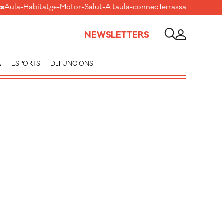
ts
Aula
-
Habitatge
-
Motor
-
Salut
-
A taula
-
connecTerrassa
NEWSLETTERS
A
ESPORTS
DEFUNCIONS