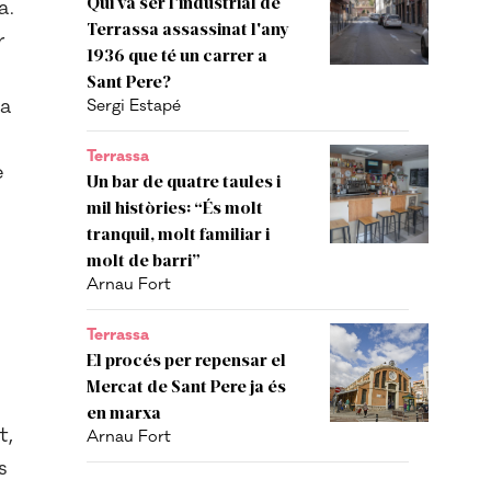
Qui va ser l'industrial de
a.
Terrassa assassinat l'any
r
1936 que té un carrer a
Sant Pere?
va
Sergi Estapé
Terrassa
e
Un bar de quatre taules i
mil històries: “És molt
tranquil, molt familiar i
molt de barri”
Arnau Fort
e
Terrassa
El procés per repensar el
Mercat de Sant Pere ja és
en marxa
t,
Arnau Fort
s