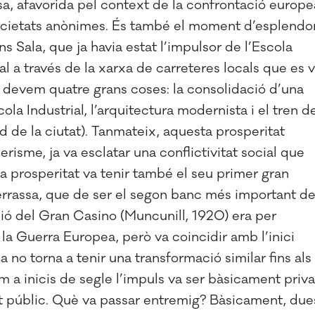
a, afavorida pel context de la confrontació europe
societats anònimes. És també el moment d’esplendo
s Sala, que ja havia estat l’impulsor de l’Escola
al a través de la xarxa de carreteres locals que es 
i devem quatre grans coses: la consolidació d’una
scola Industrial, l’arquitectura modernista i el tren d
 de la ciutat). Tanmateix, aquesta prosperitat
erisme, ja va esclatar una conflictivitat social que
 la prosperitat va tenir també el seu primer gran
rrassa, que de ser el segon banc més important d
ció del Gran Casino (Muncunill, 1920) era per
t la Guerra Europea, però va coincidir amb l’inici
 no torna a tenir una transformació similar fins als
m a inicis de segle l’impuls va ser bàsicament priva
nt públic. Què va passar entremig? Bàsicament, due