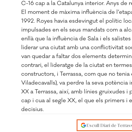
C-16 cap a la Catalunya interior. Anys de rea
El moment de màxima influència de l’etapa
1992. Royes havia esdevingut el polític lo
impulsades en els seus mandats com a alc
enllà que la influència de Sala i els salistes
liderar una ciutat amb una conflictivitat 
van quedar a faltar dos elements determinan
contrari, el lideratge de la ciutat en term
constructors, i Terrassa, com que no tenia e
Viladecavalls), va perdre la seva potència i
XX a Terrassa, així, amb línies gruixudes 
cap i cua al segle XX, el que els primers i 
decisius.
Escull Diari de Terras