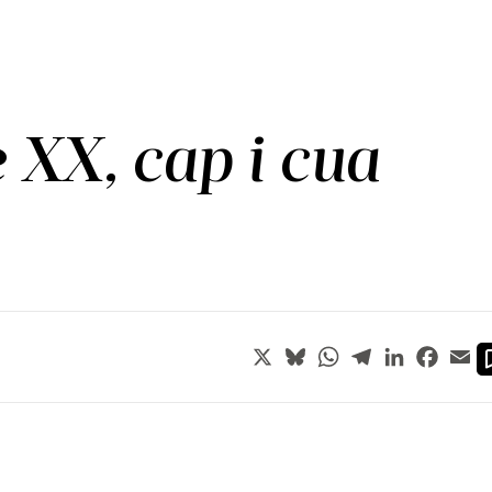
 XX, cap i cua
X
Bluesky
WhatsApp
Telegram
LinkedIn
Faceb
Em