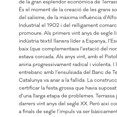
de la gran esplendor econòmica de Terrass
És el moment de la creació de les grans 
del salisme, de la màxima influència d’Alfon
Industrial el 1902 i del relligament comarc
promoure. Als primers vint anys de segle l
indústria tèxtil llanera líder a Espanya, l’E
baix (que complementava l’estació del nord
estava corcada. Als anys vint, amb el Pistol
aniria progressivament radical i violenta. I
entrebanc amb l’ensulsiada del Banc de Te
Catalunya va anar a la fallida. La construc
certificar la festa grossa que havia suposa
d’una llarga etapa de problemes. Terrassa ja
darrers vint anys del segle XX. Però així co
a finals de segle l’impuls va ser bàsicame