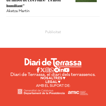
humiliant"
Aketza Martín
Diari de Terrassa, el diari dels terrassencs.
NOSALTRES
LEGAL
AMB EL SUPORT DE: