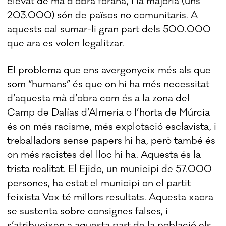
elevat de mà d’obra forana, i la majoria (uns
203.000) són de països no comunitaris. A
aquests cal sumar-li gran part dels 500.000
que ara es volen legalitzar.
El problema que ens avergonyeix més als que
som “humans” és que on hi ha més necessitat
d’aquesta mà d’obra com és a la zona del
Camp de Dalías d’Almeria o l’horta de Múrcia
és on més racisme, més explotació esclavista, i
treballadors sense papers hi ha, però també és
on més racistes del lloc hi ha. Aquesta és la
trista realitat. El Ejido, un municipi de 57.000
persones, ha estat el municipi on el partit
feixista Vox té millors resultats. Aquesta xacra
se sustenta sobre consignes falses, i
s’atribueixen a aquesta part de la població els