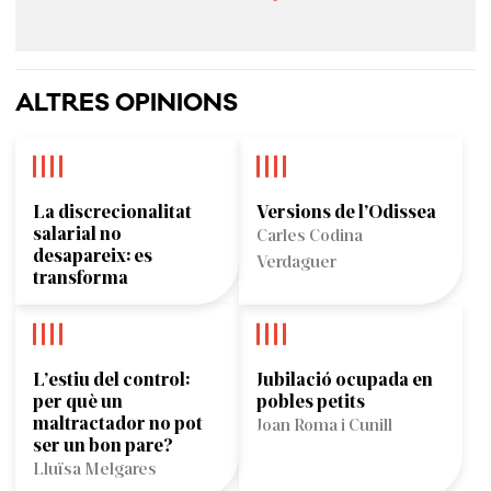
ALTRES OPINIONS
La discrecionalitat
Versions de l’Odissea
salarial no
Carles Codina
desapareix: es
Verdaguer
transforma
L’estiu del control:
Jubilació ocupada en
per què un
pobles petits
maltractador no pot
Joan Roma i Cunill
ser un bon pare?
Lluïsa Melgares