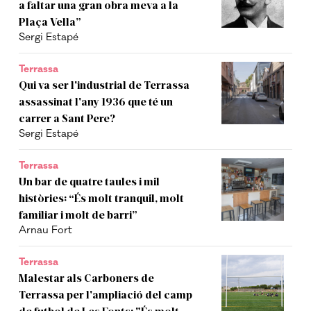
a faltar una gran obra meva a la
Plaça Vella”
Sergi Estapé
Terrassa
Qui va ser l'industrial de Terrassa
assassinat l'any 1936 que té un
carrer a Sant Pere?
Sergi Estapé
Terrassa
Un bar de quatre taules i mil
històries: “És molt tranquil, molt
familiar i molt de barri”
Arnau Fort
Terrassa
Malestar als Carboners de
Terrassa per l'ampliació del camp
de futbol de Les Fonts: "És molt