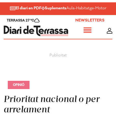
El diari en PDF
Suplements
Aula
-
Habitatge
-
Motor
-
Salu
NEWSLETTERS
TERRASSA 27 ºC
OPINIÓ
Prioritat nacional o per
arrelament