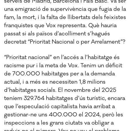
serveis de Madrid, Barcelona i País Basc. Va ser
una emigració de supervivència que fugia de la
fam, la mort, i la falta de llibertats dels feixistes
franquistes que Vox representa. Què hauria
passat si als països d’acolliment s’hagués
decretat “Prioritat Nacional o per Arrelament”?
“Prioritat nacional” en l’accés a l’habitatge és
racisme pur i la meta de Vox. Tenim un dèficit
de 700.000 habitatges per a la demanda
actual, i a més es necessiten 1,8 milions
d’habitatges socials. El novembre del 2025
teníem 329.764 habitatges d’ús turístic, encara
que l’especulació capitalista havia arribat a
gestionar-ne uns 400.000 el 2024, però les
inspeccions a les grans ciutats va obligar a
reduir-ne el número. Vox no veu el problema