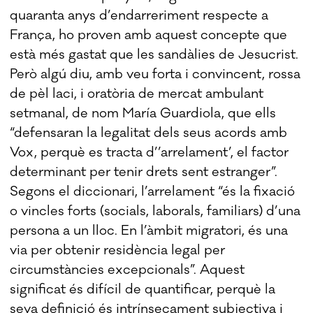
quaranta anys d’endarreriment respecte a
França, ho proven amb aquest concepte que
està més gastat que les sandàlies de Jesucrist.
Però algú diu, amb veu forta i convincent, rossa
de pèl laci, i oratòria de mercat ambulant
setmanal, de nom María Guardiola, que ells
“defensaran la legalitat dels seus acords amb
Vox, perquè es tracta d’’arrelament’, el factor
determinant per tenir drets sent estranger”.
Segons el diccionari, l’arrelament “és la fixació
o vincles forts (socials, laborals, familiars) d’una
persona a un lloc. En l’àmbit migratori, és una
via per obtenir residència legal per
circumstàncies excepcionals”. Aquest
significat és difícil de quantificar, perquè la
seva definició és intrínsecament subjectiva i